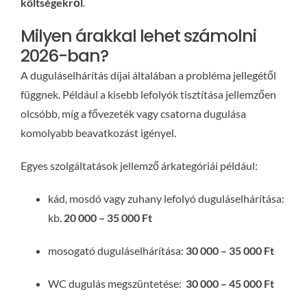
költségekről
.
Milyen árakkal lehet számolni
2026-ban?
A duguláselhárítás díjai általában a probléma jellegétől
függnek. Például a kisebb lefolyók tisztítása jellemzően
olcsóbb, míg a fővezeték vagy csatorna dugulása
komolyabb beavatkozást igényel.
Egyes szolgáltatások jellemző árkategóriái például:
kád, mosdó vagy zuhany lefolyó duguláselhárítása:
kb.
20 000 – 35 000 Ft
mosogató duguláselhárítása:
30
000 – 35 000 Ft
WC dugulás megszüntetése:
30 000 – 45 000 Ft