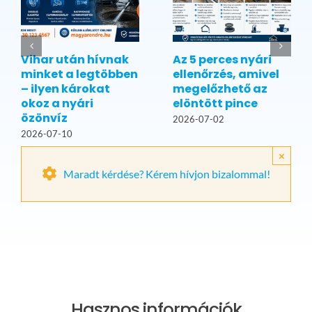
Vihar után hívnak
Az 5 perces nyári
minket a legtöbben
ellenőrzés, amivel
– ilyen károkat
megelőzhető az
okoz a nyári
elöntött pince
özönvíz
2026-07-02
2026-07-10
×
Maradt kérdése? Kérem hívjon bizalommal!
Hasznos információk