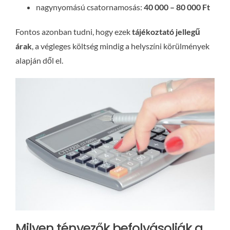
nagynyomású csatornamosás:
40 000 – 80 000 Ft
Fontos azonban tudni, hogy ezek
tájékoztató jellegű
árak
, a végleges költség mindig a helyszíni körülmények
alapján dől el.
Milyen tényezők befolyásolják a