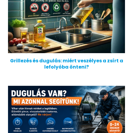
Grillezés és dugulás: miért veszélyes a zsírt a
lefolyóba önteni?