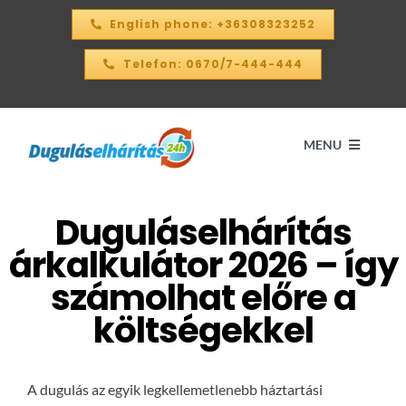
Kihagyás
English phone: +36308323252
Telefon: 0670/7-444-444
MENU
Duguláselhárítás
Kezdőlap
árkalkulátor 2026 – így
ÁRKALKULÁTOR – 2026
számolhat előre a
költségekkel
SZOLGÁLTATÁSAINK
A dugulás az egyik legkellemetlenebb háztartási
KAPCSOLAT