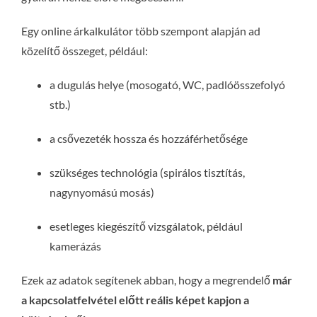
Egy online árkalkulátor több szempont alapján ad
közelítő összeget, például:
a dugulás helye (mosogató, WC, padlóösszefolyó
stb.)
a csővezeték hossza és hozzáférhetősége
szükséges technológia (spirálos tisztítás,
nagynyomású mosás)
esetleges kiegészítő vizsgálatok, például
kamerázás
Ezek az adatok segítenek abban, hogy a megrendelő
már
a kapcsolatfelvétel előtt reális képet kapjon a