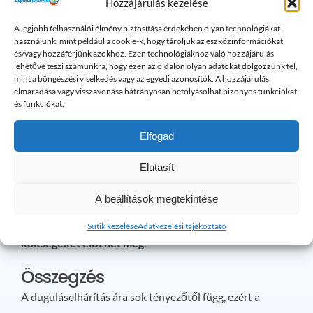
Hozzájárulás kezelése
bizonyos esetekben jobb azonnal szakemberhez
A legjobb felhasználói élmény biztosítása érdekében olyan technológiákat
fordulni. Ilyen helyzetek például:
használunk, mint például a cookie-k, hogy tároljuk az eszközinformációkat
és/vagy hozzáférjünk azokhoz. Ezen technológiákhoz való hozzájárulás
lehetővé teszi számunkra, hogy ezen az oldalon olyan adatokat dolgozzunk fel,
ha a dugulás többször visszatér
mint a böngészési viselkedés vagy az egyedi azonosítók. A hozzájárulás
elmaradása vagy visszavonása hátrányosan befolyásolhat bizonyos funkciókat
ha egyszerre több lefolyó is eldugul
és funkciókat.
Elfogad
ha kellemetlen szag vagy visszafolyó szennyvíz
jelentkezik
Elutasít
ha a lefolyótisztító vegyszerek sem segítenek
A beállítások megtekintése
A gyors beavatkozás sokszor
jelentős károkat és
Sütik kezelése
Adatkezelési tájékoztató
költségeket előzhet meg
.
Összegzés
A duguláselhárítás ára sok tényezőtől függ, ezért a