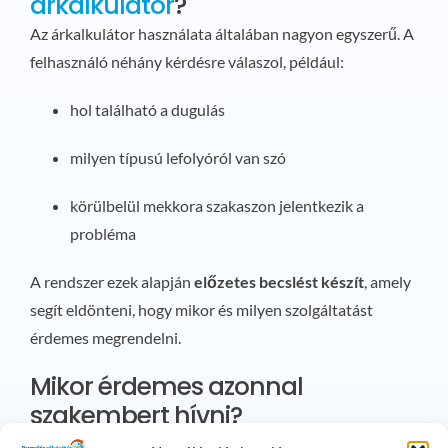
árkalkulátor
?
Az árkalkulátor használata általában nagyon egyszerű. A
felhasználó néhány kérdésre válaszol, például:
hol található a dugulás
milyen típusú lefolyóról van szó
körülbelül mekkora szakaszon jelentkezik a
probléma
A rendszer ezek alapján
előzetes becslést készít
, amely
segít eldönteni, hogy mikor és milyen szolgáltatást
érdemes megrendelni.
Mikor érdemes azonnal
szakembert hívni?
Bár sokan próbálják házilag megoldani a dugulást,