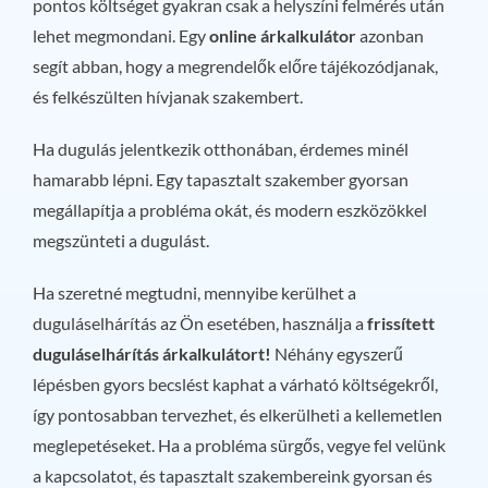
pontos költséget gyakran csak a helyszíni felmérés után
lehet megmondani. Egy
online árkalkulátor
azonban
segít abban, hogy a megrendelők előre tájékozódjanak,
és felkészülten hívjanak szakembert.
Ha dugulás jelentkezik otthonában, érdemes minél
hamarabb lépni. Egy tapasztalt szakember gyorsan
megállapítja a probléma okát, és modern eszközökkel
megszünteti a dugulást.
Ha szeretné megtudni, mennyibe kerülhet a
duguláselhárítás az Ön esetében, használja a
frissített
duguláselhárítás árkalkulátort!
Néhány egyszerű
lépésben gyors becslést kaphat a várható költségekről,
így pontosabban tervezhet, és elkerülheti a kellemetlen
meglepetéseket. Ha a probléma sürgős, vegye fel velünk
a kapcsolatot, és tapasztalt szakembereink gyorsan és