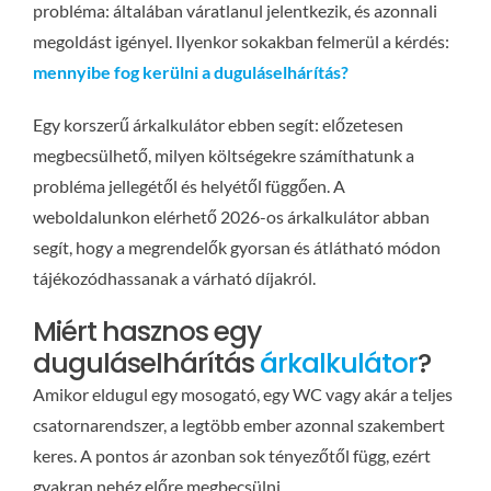
probléma: általában váratlanul jelentkezik, és azonnali
megoldást igényel. Ilyenkor sokakban felmerül a kérdés:
mennyibe fog kerülni a duguláselhárítás?
Egy korszerű árkalkulátor ebben segít: előzetesen
megbecsülhető, milyen költségekre számíthatunk a
probléma jellegétől és helyétől függően. A
weboldalunkon elérhető 2026-os árkalkulátor abban
segít, hogy a megrendelők gyorsan és átlátható módon
tájékozódhassanak a várható díjakról.
Miért hasznos egy
duguláselhárítás
árkalkulátor
?
Amikor eldugul egy mosogató, egy WC vagy akár a teljes
csatornarendszer, a legtöbb ember azonnal szakembert
keres. A pontos ár azonban sok tényezőtől függ, ezért
gyakran nehéz előre megbecsülni.