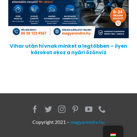
Vihar után hívnak minket a legtöbben – ilyen
károkat okoz a nyári özönvíz
Copyright 2021 –
magyarendre.hu