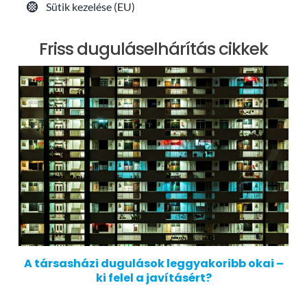
Sütik kezelése (EU)
Friss duguláselhárítás cikkek
A társasházi dugulások leggyakoribb okai –
ki felel a javításért?