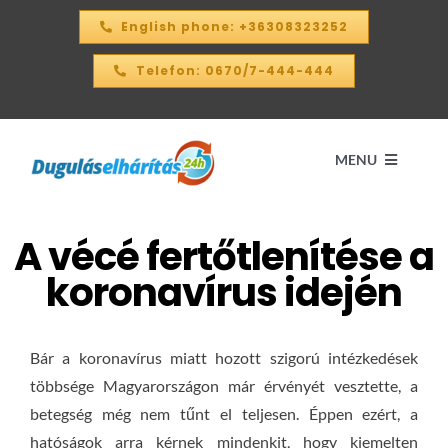
Kihagyás
English phone: +36308323252
Telefon: 0670/7-444-444
MENU
A vécé fertőtlenítése a
Kezdőlap
koronavírus idején
ÁRKALKULÁTOR – 2026
Bár a koronavírus miatt hozott szigorú intézkedések
SZOLGÁLTATÁSAINK
többsége Magyarországon már érvényét vesztette, a
betegség még nem tűnt el teljesen. Éppen ezért, a
KAPCSOLAT
hatóságok arra kérnek mindenkit, hogy kiemelten