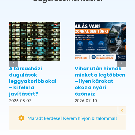
A társasházi
Vihar után hívnak
dugulások
minket a legtöbben
leggyakoribb okai
– ilyen károkat
– ki felel a
okoz a nyári
javításért?
özönvíz
2026-08-07
2026-07-10
×
Maradt kérdése? Kérem hívjon bizalommal!