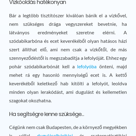
Vízkőoldás hatékonyan
Bár a legtöbb tisztítószer kiválóan bánik el a vízkővel,
nem szükséges drága vegyszereket bevetnie, ha
látványos eredményeket szeretne elérni. A
szódabikarbóna és ecet keverékéből olyan hatásos házi
szert állíthat elő, ami nem csak a vízkőtől, de más
szennyeződéstől is megszabadítja a lefolyóját. Ehhez egy
pohár szódabikarbónát kell a
lefolyóba
önteni, majd
mehet rá egy hasonló mennyiségű ecet is. A kettő
keverékéből keletkező hab kitölti a lefolyót, leoldva
minden olyan lerakódást, ami dugulást és kellemetlen
szagokat okozhatna.
Ha segítségre lenne szüksége…
Cégünk nem csak Budapesten, de a környező megyékben
is vállal
duguláselhárítási
és csatornatisztítási