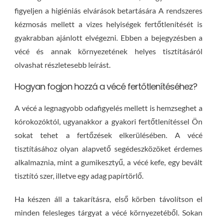
figyeljen a higiéniás elvárások betartására A rendszeres
kézmosás mellett a vizes helyiségek fertőtlenítését is
gyakrabban ajánlott elvégezni. Ebben a bejegyzésben a
vécé és annak környezetének helyes tisztításáról
olvashat részletesebb leírást.
Hogyan fogjon hozzá a vécé fertőtlenítéséhez?
A vécé a legnagyobb odafigyelés mellett is hemzseghet a
kórokozóktól, ugyanakkor a gyakori fertőtlenítéssel Ön
sokat tehet a fertőzések elkerülésében. A vécé
tisztításához olyan alapvető segédeszközöket érdemes
alkalmaznia, mint a gumikesztyű, a vécé kefe, egy bevált
tisztító szer, illetve egy adag papírtörlő.
Ha készen áll a takarításra, első körben távolítson el
minden felesleges tárgyat a vécé környezetéből. Sokan