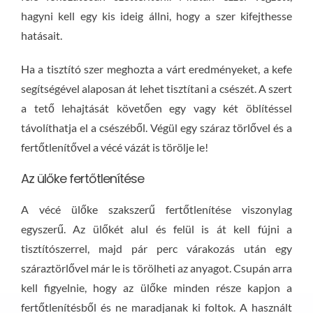
hagyni kell egy kis ideig állni, hogy a szer kifejthesse
hatásait.
Ha a tisztító szer meghozta a várt eredményeket, a kefe
segítségével alaposan át lehet tisztítani a csészét. A szert
a tető lehajtását követően egy vagy két öblítéssel
távolíthatja el a csészéből. Végül egy száraz törlővel és a
fertőtlenítővel a vécé vázát is törölje le!
Az ülőke fertőtlenítése
A vécé ülőke szakszerű fertőtlenítése viszonylag
egyszerű. Az ülőkét alul és felül is át kell fújni a
tisztítószerrel, majd pár perc várakozás után egy
száraztörlővel már le is törölheti az anyagot. Csupán arra
kell figyelnie, hogy az ülőke minden része kapjon a
fertőtlenítésből és ne maradjanak ki foltok. A használt