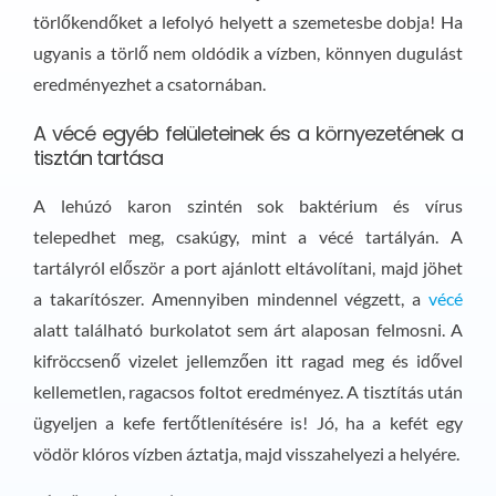
törlőkendőket a lefolyó helyett a szemetesbe dobja! Ha
ugyanis a törlő nem oldódik a vízben, könnyen dugulást
eredményezhet a csatornában.
A vécé egyéb felületeinek és a környezetének a
tisztán tartása
A lehúzó karon szintén sok baktérium és vírus
telepedhet meg, csakúgy, mint a vécé tartályán. A
tartályról először a port ajánlott eltávolítani, majd jöhet
a takarítószer. Amennyiben mindennel végzett, a
vécé
alatt található burkolatot sem árt alaposan felmosni. A
kifröccsenő vizelet jellemzően itt ragad meg és idővel
kellemetlen, ragacsos foltot eredményez. A tisztítás után
ügyeljen a kefe fertőtlenítésére is! Jó, ha a kefét egy
vödör klóros vízben áztatja, majd visszahelyezi a helyére.