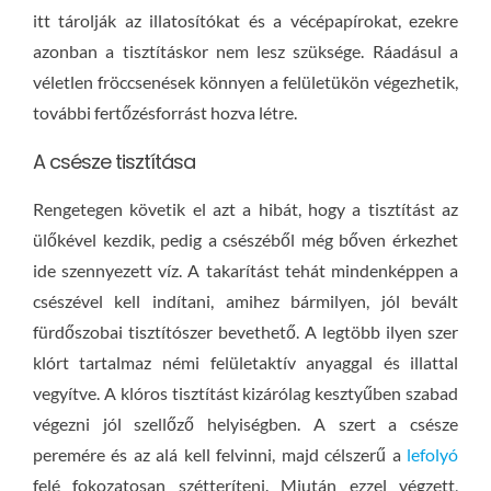
itt tárolják az illatosítókat és a vécépapírokat, ezekre
azonban a tisztításkor nem lesz szüksége. Ráadásul a
véletlen fröccsenések könnyen a felületükön végezhetik,
további fertőzésforrást hozva létre.
A csésze tisztítása
Rengetegen követik el azt a hibát, hogy a tisztítást az
ülőkével kezdik, pedig a csészéből még bőven érkezhet
ide szennyezett víz. A takarítást tehát mindenképpen a
csészével kell indítani, amihez bármilyen, jól bevált
fürdőszobai tisztítószer bevethető. A legtöbb ilyen szer
klórt tartalmaz némi felületaktív anyaggal és illattal
vegyítve. A klóros tisztítást kizárólag kesztyűben szabad
végezni jól szellőző helyiségben. A szert a csésze
peremére és az alá kell felvinni, majd célszerű a
lefolyó
felé fokozatosan szétteríteni. Miután ezzel végzett,