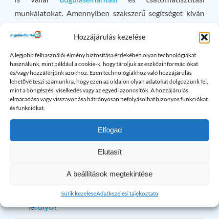
munkálatokat. Amennyiben szakszerű segítséget kíván
igénybe venni, a megadott elérhetőségeken a nap 24
Hozzájárulás kezelése
órájában állunk a rendelkezésére. Sürgős esetekben a
kiszállás
hétvégén és ünnepnapokon is lehetséges.
A legjobb felhasználói élmény biztosítása érdekében olyan technológiákat
használunk, mint például a cookie-k, hogy tároljuk az eszközinformációkat
és/vagy hozzáférjünk azokhoz. Ezen technológiákhoz való hozzájárulás
Keressen minket bizalommal!
lehetővé teszi számunkra, hogy ezen az oldalon olyan adatokat dolgozzunk fel,
mint a böngészési viselkedés vagy az egyedi azonosítók. A hozzájárulás
elmaradása vagy visszavonása hátrányosan befolyásolhat bizonyos funkciókat
×
és funkciókat.
Maradt kérdése? Kérem hívjon bizalommal!
Elfogad
Lefolyó problémák: Gyakran
Elutasít
Ismételt Kérdések
A beállítások megtekintése
Hogyan tisztítható meg az elzsírosodott
Sütik kezelése
Adatkezelési tájékoztató
lefolyó?