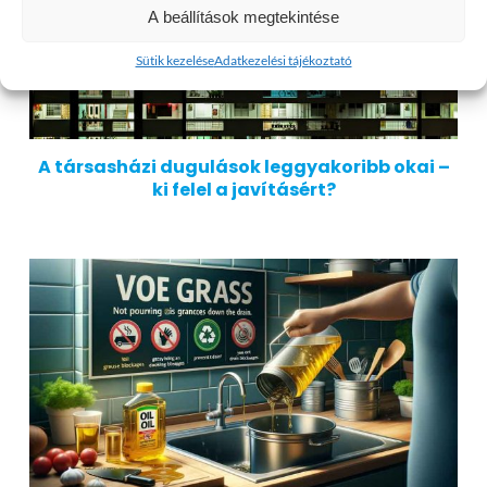
A beállítások megtekintése
Sütik kezelése
Adatkezelési tájékoztató
A társasházi dugulások leggyakoribb okai –
ki felel a javításért?