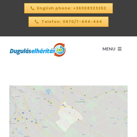
Kihagyás
English phone: +36308323252
Telefon: 0670/7-444-444
MENU
Kezdőlap
ÁRKALKULÁTOR – 2026
SZOLGÁLTATÁSAINK
KAPCSOLAT