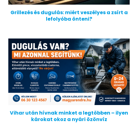
Grillezés és dugulás: miért veszélyes a zsírt a
lefolyóba önteni?
Vihar után hívnak minket a legtöbben – ilyen
károkat okoz a nyári özönvíz