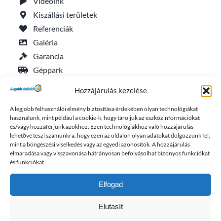
Videóink
Kiszállási területek
Referenciák
Galéria
Garancia
Géppark
Általános szerződési feltételek
Hozzájárulás kezelése
Adatkezelési tájékoztató
A legjobb felhasználói élmény biztosítása érdekében olyan technológiákat
Sütik kezelése (EU)
használunk, mint például a cookie-k, hogy tároljuk az eszközinformációkat
és/vagy hozzáférjünk azokhoz. Ezen technológiákhoz való hozzájárulás
lehetővé teszi számunkra, hogy ezen az oldalon olyan adatokat dolgozzunk fel,
Friss duguláselhárítás cikkek
mint a böngészési viselkedés vagy az egyedi azonosítók. A hozzájárulás
elmaradása vagy visszavonása hátrányosan befolyásolhat bizonyos funkciókat
és funkciókat.
Elfogad
Elutasít