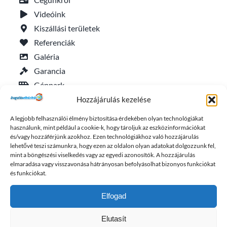
Videóink
Kiszállási területek
Referenciák
Galéria
Garancia
Géppark
Általános szerződési feltételek
Hozzájárulás kezelése
Adatkezelési tájékoztató
A legjobb felhasználói élmény biztosítása érdekében olyan technológiákat
Sütik kezelése (EU)
használunk, mint például a cookie-k, hogy tároljuk az eszközinformációkat
és/vagy hozzáférjünk azokhoz. Ezen technológiákhoz való hozzájárulás
lehetővé teszi számunkra, hogy ezen az oldalon olyan adatokat dolgozzunk fel,
Friss duguláselhárítás cikkek
mint a böngészési viselkedés vagy az egyedi azonosítók. A hozzájárulás
elmaradása vagy visszavonása hátrányosan befolyásolhat bizonyos funkciókat
és funkciókat.
Elfogad
Elutasít