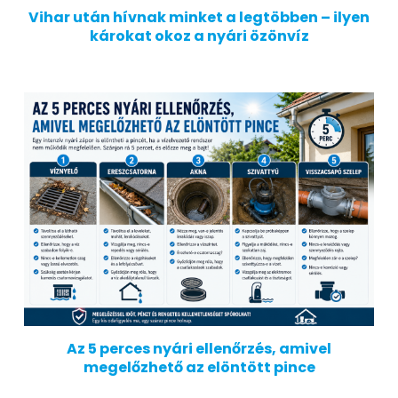
Vihar után hívnak minket a legtöbben – ilyen
károkat okoz a nyári özönvíz
Az 5 perces nyári ellenőrzés, amivel
megelőzhető az elöntött pince