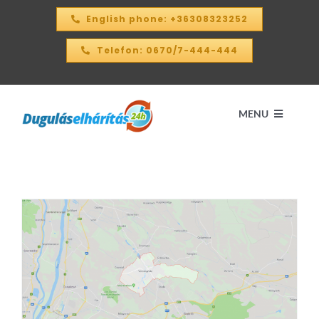
Kihagyás
English phone: +36308323252
Telefon: 0670/7-444-444
MENU
Kezdőlap
ÁRKALKULÁTOR – 2026
SZOLGÁLTATÁSAINK
KAPCSOLAT