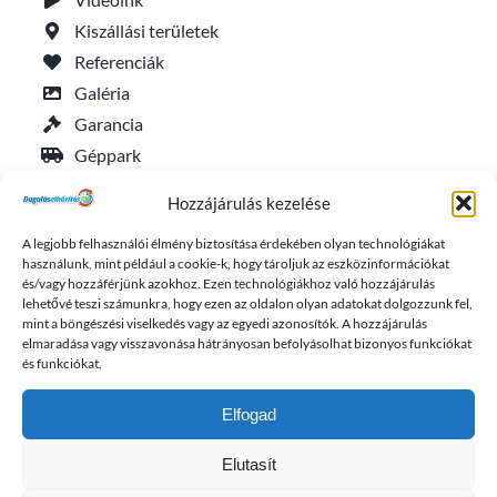
Kiszállási területek
Referenciák
Galéria
Garancia
Géppark
Általános szerződési feltételek
Hozzájárulás kezelése
Adatkezelési tájékoztató
A legjobb felhasználói élmény biztosítása érdekében olyan technológiákat
Sütik kezelése (EU)
használunk, mint például a cookie-k, hogy tároljuk az eszközinformációkat
és/vagy hozzáférjünk azokhoz. Ezen technológiákhoz való hozzájárulás
lehetővé teszi számunkra, hogy ezen az oldalon olyan adatokat dolgozzunk fel,
Friss duguláselhárítás cikkek
mint a böngészési viselkedés vagy az egyedi azonosítók. A hozzájárulás
elmaradása vagy visszavonása hátrányosan befolyásolhat bizonyos funkciókat
és funkciókat.
Elfogad
Elutasít