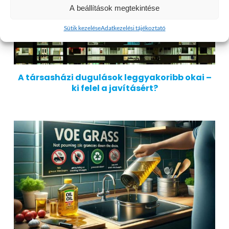
A beállítások megtekintése
Sütik kezelése
Adatkezelési tájékoztató
A társasházi dugulások leggyakoribb okai –
ki felel a javításért?