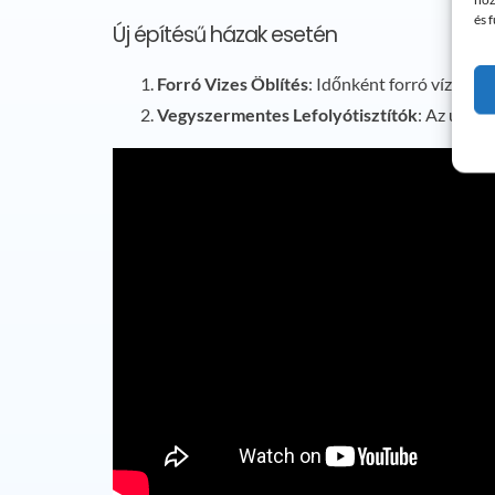
és 
Új építésű házak esetén
Forró Vizes Öblítés
: Időnként forró vízzel t
Vegyszermentes Lefolyótisztítók
: Az új c