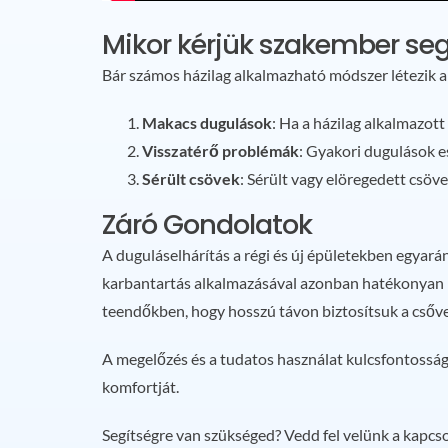
Mikor kérjük szakember seg
Bár számos házilag alkalmazható módszer létezik 
Makacs dugulások
: Ha a házilag alkalmazo
Visszatérő problémák
: Gyakori dugulások e
Sérült csövek
: Sérült vagy elöregedett csöv
Záró Gondolatok
A duguláselhárítás a régi és új épületekben egyará
karbantartás alkalmazásával azonban hatékonyan 
teendőkben, hogy hosszú távon biztosítsuk a csőv
A megelőzés és a tudatos használat kulcsfontosságú
komfortját.
Segítségre van szükséged? Vedd fel velünk a kapcs