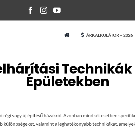
ÁRKALKULÁTOR – 2026
hárítási Technikák 
Épületekben
szó régi vagy új építésű házakról. Azonban mindkét esetben specif
b különbségeket, valamint a leghatékonyabb technikákat, amelye