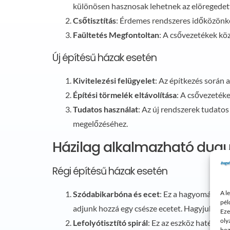
különösen hasznosak lehetnek az elöregedett
Csőtisztítás
: Érdemes rendszeres időközönké
Faültetés Megfontoltan
: A csővezetékek kö
Új építésű házak esetén
Kivitelezési felügyelet
: Az építkezés során 
Építési törmelék eltávolítása
: A csővezetéke
Tudatos használat
: Az új rendszerek tudatos
megelőzéséhez.
Házilag alkalmazható dugul
Régi építésű házak esetén
A l
Szódabikarbóna és ecet
: Ez a hagyományos 
pél
adjunk hozzá egy csésze ecetet. Hagyjuk állni p
Eze
oly
Lefolyótisztító spirál
: Ez az eszköz hatékony
hoz