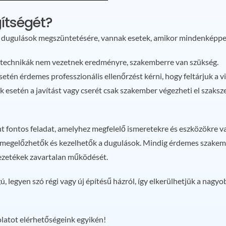
ítségét?
a dugulások megszüntetésére, vannak esetek, amikor mindenképpen
tt technikák nem vezetnek eredményre, szakemberre van szükség.
setén érdemes professzionális ellenőrzést kérni, hogy feltárjuk a 
ek esetén a javítást vagy cserét csak szakember végezheti el szaksz
nt fontos feladat, amelyhez megfelelő ismeretekre és eszközökre v
megelőzhetők és kezelhetők a dugulások. Mindig érdemes szakemb
ezetékek zavartalan működését.
, legyen szó régi vagy új építésű házról, így elkerülhetjük a nag
olatot elérhetőségeink egyikén!