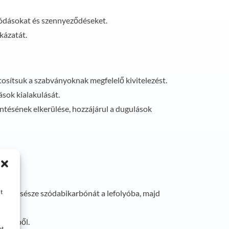
akódásokat és szennyeződéseket.
kázatát.
ztosítsuk a szabványoknak megfelelő kivitelezést.
ások kialakulását.
 öntésének elkerülése, hozzájárul a dugulások
t
egy csésze szódabikarbónát a lefolyóba, majd
tékekből.
at