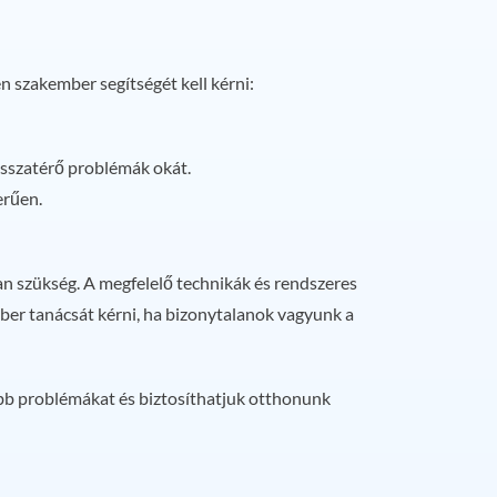
 szakember segítségét kell kérni:
visszatérő problémák okát.
erűen.
an szükség. A megfelelő technikák és rendszeres
er tanácsát kérni, ha bizonytalanok vagyunk a
yobb problémákat és biztosíthatjuk otthonunk