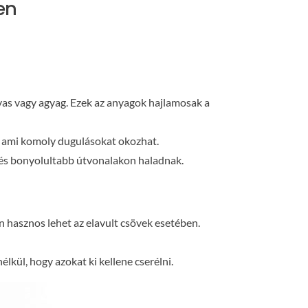
en
 vas vagy agyag. Ezek az anyagok hajlamosak a
, ami komoly dugulásokat okozhat.
 és bonyolultabb útvonalakon haladnak.
n hasznos lehet az elavult csövek esetében.
élkül, hogy azokat ki kellene cserélni.