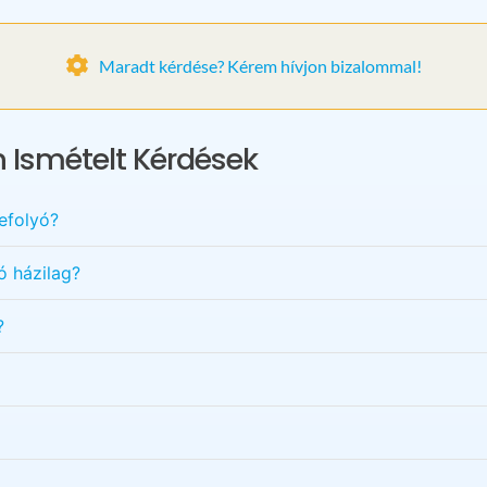
Maradt kérdése? Kérem hívjon bizalommal!
 Ismételt Kérdések
efolyó?
ó házilag?
?