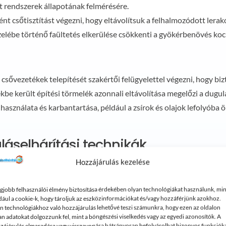
 rendszerek állapotának felmérésére.
nt csőtisztítást végezni, hogy eltávolítsuk a felhalmozódott ler
zelébe történő faültetés elkerülése csökkenti a gyökérbenövés koc
a csővezetékek telepítését szakértői felügyelettel végezni, hogy bi
kbe került építési törmelék azonnali eltávolítása megelőzi a dugul
 használata és karbantartása, például a zsírok és olajok lefolyóba
áselhárítási technikák
Hozzájárulás kezelése
egjobb felhasználói élmény biztosítása érdekében olyan technológiákat használunk, min
módszer segíthet a kisebb dugulások megszüntetésében. Öntsünk 
dául a cookie-k, hogy tároljuk az eszközinformációkat és/vagy hozzáférjünk azokhoz.
ár percig, majd forró vízzel öblítsük le.
n technológiákhoz való hozzájárulás lehetővé teszi számunkra, hogy ezen az oldalon
an adatokat dolgozzunk fel, mint a böngészési viselkedés vagy az egyedi azonosítók. A
an eltávolíthatja a lerakódásokat és kisebb akadályokat a csőveze
zájárulás elmaradása vagy visszavonása hátrányosan befolyásolhat bizonyos funkciók