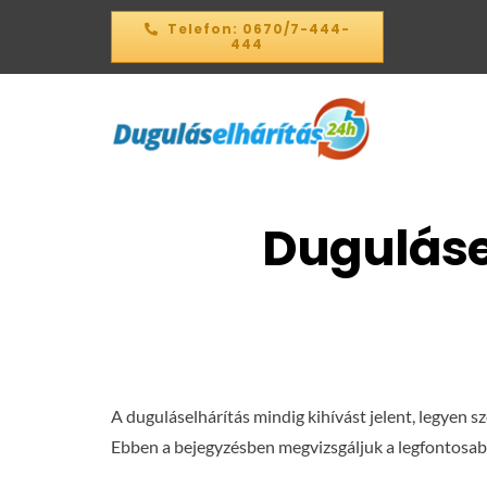
Kihagyás
Telefon: 0670/7-444-
444
Dugulásel
A duguláselhárítás mindig kihívást jelent, legyen 
Ebben a bejegyzésben megvizsgáljuk a legfontosab