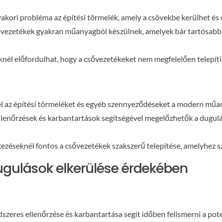
yakori probléma az építési törmelék, amely a csövekbe kerülhet és
sővezetékek gyakran műanyagból készülnek, amelyek bár tartósabbak
eknél előfordulhat, hogy a csővezetékeket nem megfelelően telepí
a el az építési törmeléket és egyéb szennyeződéseket a modern műa
llenőrzések és karbantartások segítségével megelőzhetők a dugulá
tkezéseknél fontos a csővezetékek szakszerű telepítése, amelyhez s
ugulások elkerülése érdekében
dszeres ellenőrzése és karbantartása segít időben felismerni a po