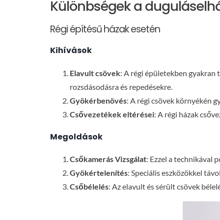
Különbségek a duguláselhár
Régi építésű házak esetén
Kihívások
Elavult csövek
: A régi épületekben gyakran 
rozsdásodásra és repedésekre.
Gyökérbenövés
: A régi csövek környékén 
Csővezetékek eltérései
: A régi házak cső
Megoldások
Csőkamerás Vizsgálat
: Ezzel a technikával
Gyökértelenítés
: Speciális eszközökkel táv
Csőbélelés
: Az elavult és sérült csövek béle