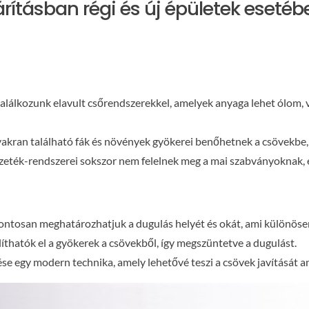
ításban régi és új épületek esetéb
találkozunk elavult csőrendszerekkel, amelyek anyaga lehet ólom,
gyakran található fák és növények gyökerei benőhetnek a csövekbe
vezeték-rendszerei sokszor nem felelnek meg a mai szabványoknak,
 pontosan meghatározhatjuk a dugulás helyét és okát, ami különöse
olíthatók el a gyökerek a csövekből, így megszüntetve a dugulást.
lése egy modern technika, amely lehetővé teszi a csövek javítását an