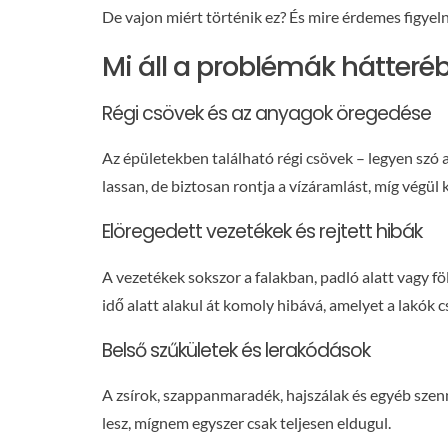
De vajon miért történik ez? És mire érdemes figyeln
Mi áll a problémák hátteré
Régi csövek és az anyagok öregedése
Az épületekben található régi csövek – legyen szó a
lassan, de biztosan rontja a vízáramlást, míg végül
Elöregedett vezetékek és rejtett hibák
A vezetékek sokszor a falakban, padló alatt vagy 
idő alatt alakul át komoly hibává, amelyet a lakók 
Belső szűkületek és lerakódások
A zsírok, szappanmaradék, hajszálak és egyéb szenny
lesz, mígnem egyszer csak teljesen eldugul.