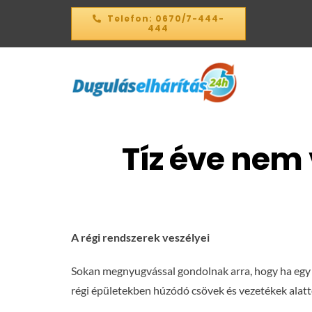
Kihagyás
Telefon: 0670/7-444-
444
Tíz éve nem 
A régi rendszerek veszélyei
Sokan megnyugvással gondolnak arra, hogy ha egy
régi épületekben húzódó csövek és vezetékek alatt