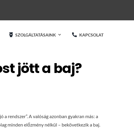
SZOLGÁLTATÁSAINK
KAPCSOLAT
t jött a baj?
 jó a rendszer”. A valóság azonban gyakran más: a
ólag minden előzmény nélkül – bekövetkezik a baj.