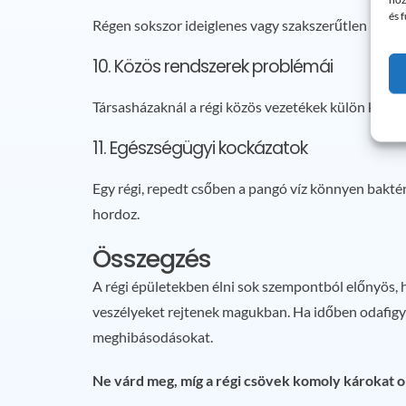
és 
Régen sokszor ideiglenes vagy szakszerűtlen megol
10. Közös rendszerek problémái
Társasházaknál a régi közös vezetékek külön kockáz
11. Egészségügyi kockázatok
Egy régi, repedt csőben a pangó víz könnyen bakté
hordoz.
Összegzés
A régi épületekben élni sok szempontból előnyös, 
veszélyeket rejtenek magukban. Ha időben odafigyel
meghibásodásokat.
Ne várd meg, míg a régi csövek komoly károkat 