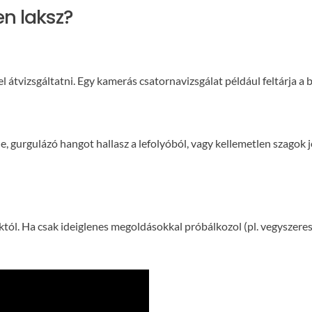
en laksz?
átvizsgáltatni. Egy kamerás csatornavizsgálat például feltárja a b
 le, gurgulázó hangot hallasz a lefolyóból, vagy kellemetlen szagok
ól. Ha csak ideiglenes megoldásokkal próbálkozol (pl. vegyszeres 