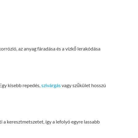
korrózió, az anyag fáradása és a vízkő lerakódása
 Egy kisebb repedés,
szivárgás
vagy szűkület hosszú
 a keresztmetszetet, így a lefolyó egyre lassabb