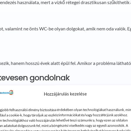
ndezés használata, mert a vízkő rétegei drasztikusan szűkíthetik 
ékot, valamint ne önts WC-be olyan dolgokat, amik nem oda valók. 
ezik, hanem hosszú évek alatt épül fel. Amikor a probléma láthatóv
 kevesen gondolnak
Hozzájárulás kezelése
i süllyedése is okozhat repedéseket és szivárgásokat a csövekben. E
egjobb felhasználói élmény biztosítása érdekében olyan technológiákat használunk, min
dául a cookie-k, hogy tároljuk az eszközinformációkat és/vagy hozzáférjünk azokhoz.
n technológiákhoz való hozzájárulás lehetővé teszi számunkra, hogy ezen az oldalon
an adatokat dolgozzunk fel, mint a böngészési viselkedés vagy az egyedi azonosítók. A
zájárulás elmaradása vagy visszavonása hátrányosan befolyásolhat bizonyos funkciók