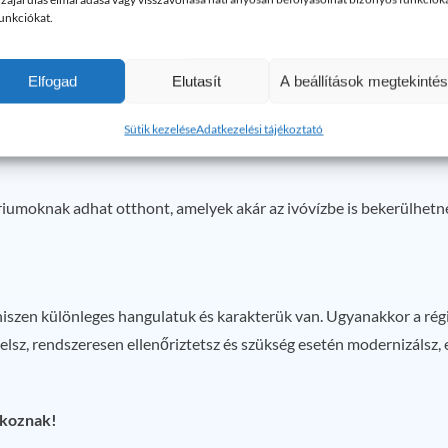
funkciókat.
dásokkal javították a hibákat. Ezek az „átmeneti” beavatkozások 
Elfogad
Elutasít
A beállítások megtekinté
atot jelentenek: hiába cseréled ki a saját lakásodban a csöveket, 
Sütik kezelése
Adatkezelési tájékoztató
riumoknak adhat otthont, amelyek akár az ivóvízbe is bekerülhetn
hiszen különleges hangulatuk és karakterük van. Ugyanakkor a régi
sz, rendszeresen ellenőriztetsz és szükség esetén modernizálsz, e
okoznak!