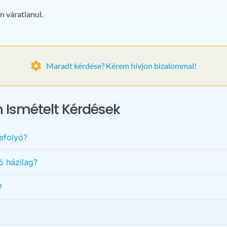
n váratlanul.
Maradt kérdése? Kérem hívjon bizalommal!
 Ismételt Kérdések
efolyó?
ó házilag?
?