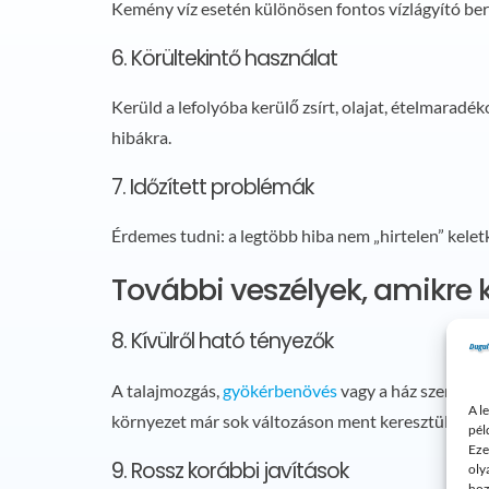
Kemény víz esetén különösen fontos vízlágyító bere
6. Körültekintő használat
Kerüld a lefolyóba kerülő zsírt, olajat, ételmarad
hibákra.
7. Időzített problémák
Érdemes tudni: a legtöbb hiba nem „hirtelen” keletk
További veszélyek, amikre
8. Kívülről ható tényezők
A talajmozgás,
gyökérbenövés
vagy a ház szerkezet
A l
környezet már sok változáson ment keresztül.
pél
Eze
9. Rossz korábbi javítások
oly
hoz