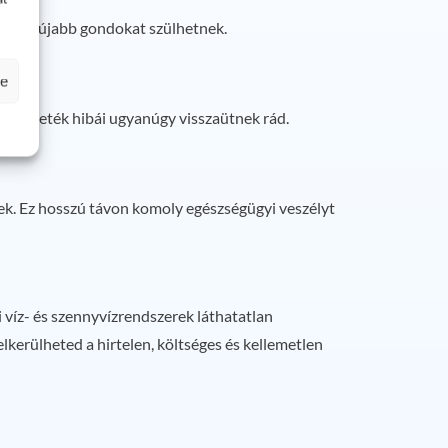
idővel újabb gondokat szülhetnek.
se
a fővezeték hibái ugyanúgy visszaütnek rád.
ek. Ez hosszú távon komoly egészségügyi veszélyt
 víz- és szennyvízrendszerek láthatatlan
lkerülheted a hirtelen, költséges és kellemetlen