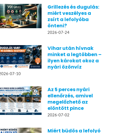
Grillezés és dugulás:
miért veszélyes a
zsírt a lefolyóba
önteni?
2026-07-24
Vihar után hívnak
minket a legtöbben –
ilyen károkat okoz a
nyári özönvíz
2026-07-10
Az 5 perces nyári
ellenőrzés, amivel
megelőzhető az
elöntött pince
2026-07-02
Miért büdös a lefolyó