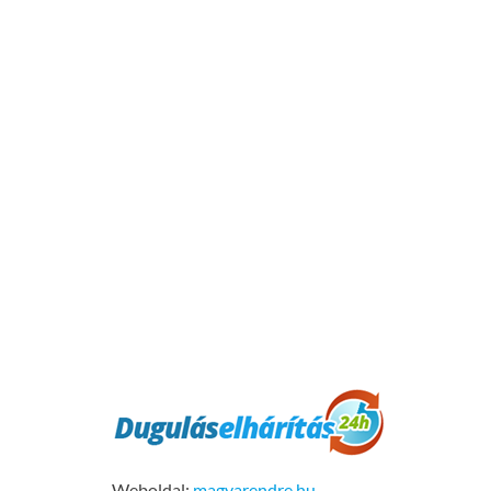
Weboldal:
magyarendre.hu