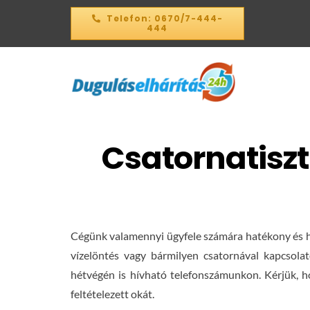
Kihagyás
Telefon: 0670/7-444-
444
Csatornatisz
Cégünk valamennyi ügyfele számára hatékony és ho
vízelöntés vagy bármilyen csatornával kapcsola
hétvégén is hívható telefonszámunkon. Kérjük, ho
feltételezett okát.