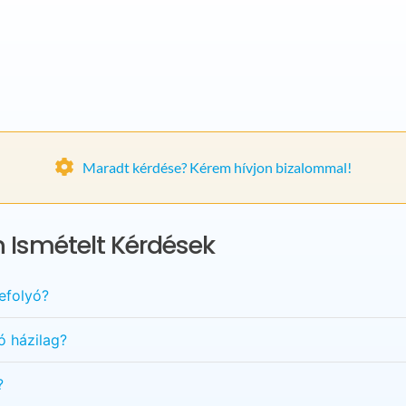
Maradt kérdése? Kérem hívjon bizalommal!
 Ismételt Kérdések
efolyó?
ó házilag?
?