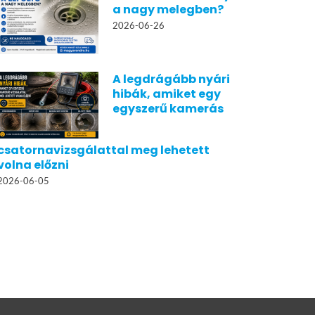
a nagy melegben?
2026-06-26
A legdrágább nyári
hibák, amiket egy
egyszerű kamerás
csatornavizsgálattal meg lehetett
volna előzni
2026-06-05