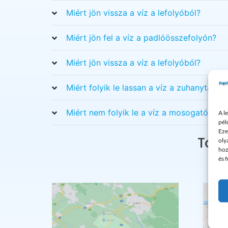
Miért jön vissza a víz a lefolyóból?
Miért jön fel a víz a padlóösszefolyón?
Miért jön vissza a víz a lefolyóból?
Miért folyik le lassan a víz a zuhanytálcáb
Miért nem folyik le a víz a mosogatóban?
A l
pél
Eze
Tová
oly
hoz
és 