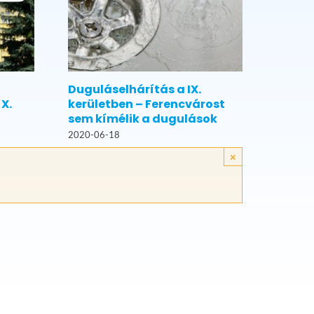
Duguláselhárítás a IX.
X.
kerületben – Ferencvárost
sem kímélik a dugulások
2020-06-18
×