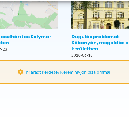
áselhárítás Solymár
Dugulás problémák
etén
Kőbányán, megoldás a 
kerületben
7-23
2020-06-18
Maradt kérdése? Kérem hívjon bizalommal!