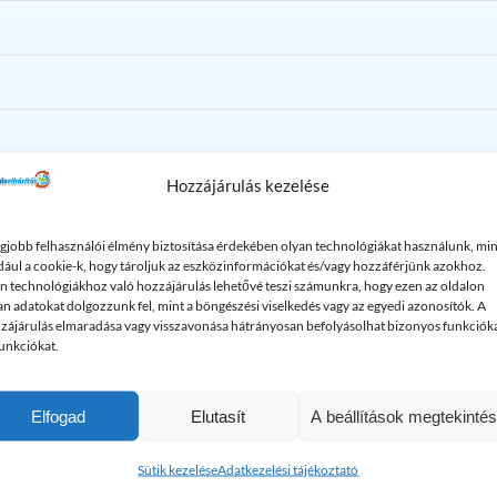
Hozzájárulás kezelése
ól?
egjobb felhasználói élmény biztosítása érdekében olyan technológiákat használunk, min
dául a cookie-k, hogy tároljuk az eszközinformációkat és/vagy hozzáférjünk azokhoz.
n technológiákhoz való hozzájárulás lehetővé teszi számunkra, hogy ezen az oldalon
bbi érdekes cikkek a duguláselhárít
an adatokat dolgozzunk fel, mint a böngészési viselkedés vagy az egyedi azonosítók. A
zájárulás elmaradása vagy visszavonása hátrányosan befolyásolhat bizonyos funkciók
funkciókat.
Elfogad
Elutasít
A beállítások megtekinté
Sütik kezelése
Adatkezelési tájékoztató