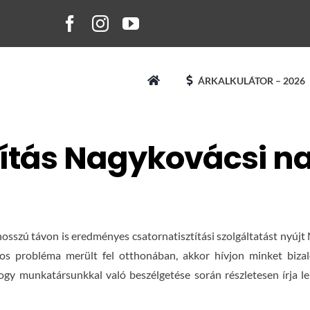
ÁRKALKULÁTOR – 2026
títás Nagykovácsi 
sszú távon is eredményes csatornatisztítási szolgáltatást nyúj
tos probléma merült fel otthonában, akkor hívjon minket bizal
gy munkatársunkkal való beszélgetése során részletesen írja le 