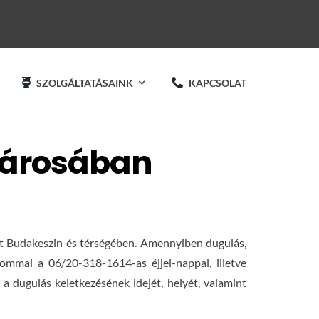
SZOLGÁLTATÁSAINK
KAPCSOLAT
 városában
jt Budakeszin és térségében. Amennyiben dugulás,
ommal a 06/20-318-1614-as éjjel-nappal, illetve
a dugulás keletkezésének idejét, helyét, valamint