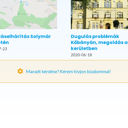
áselhárítás Solymár
Dugulás problémák
etén
Kőbányán, megoldás a 
kerületben
7-23
2020-06-18
Maradt kérdése? Kérem hívjon bizalommal!