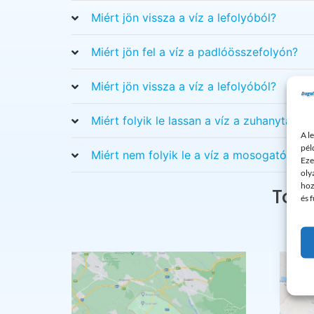
Miért jön vissza a víz a lefolyóból?
Miért jön fel a víz a padlóösszefolyón?
Miért jön vissza a víz a lefolyóból?
Miért folyik le lassan a víz a zuhanytálcáb
A l
pél
Miért nem folyik le a víz a mosogatóban?
Eze
oly
hoz
Tová
és 