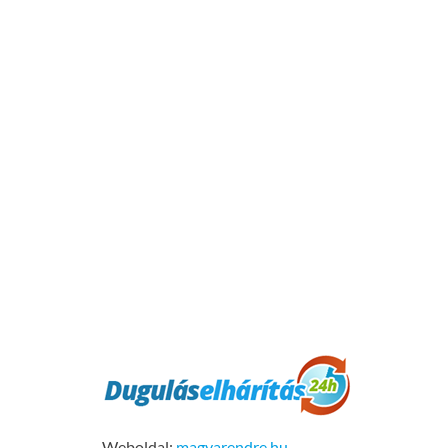
Weboldal:
magyarendre.hu