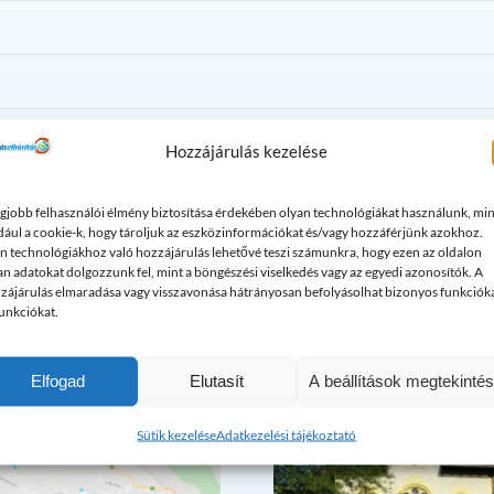
Hozzájárulás kezelése
ól?
egjobb felhasználói élmény biztosítása érdekében olyan technológiákat használunk, min
dául a cookie-k, hogy tároljuk az eszközinformációkat és/vagy hozzáférjünk azokhoz.
n technológiákhoz való hozzájárulás lehetővé teszi számunkra, hogy ezen az oldalon
an adatokat dolgozzunk fel, mint a böngészési viselkedés vagy az egyedi azonosítók. A
zájárulás elmaradása vagy visszavonása hátrányosan befolyásolhat bizonyos funkciók
bbi érdekes cikkek a duguláselhárít
funkciókat.
Elfogad
Elutasít
A beállítások megtekinté
Sütik kezelése
Adatkezelési tájékoztató