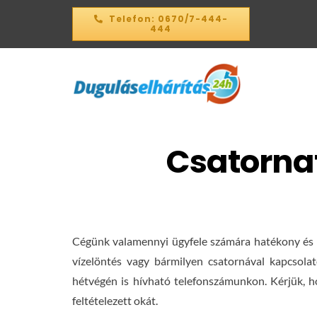
Kihagyás
Telefon: 0670/7-444-
444
Csatornat
Cégünk valamennyi ügyfele számára hatékony és h
vízelöntés vagy bármilyen csatornával kapcsola
hétvégén is hívható telefonszámunkon. Kérjük, ho
feltételezett okát.