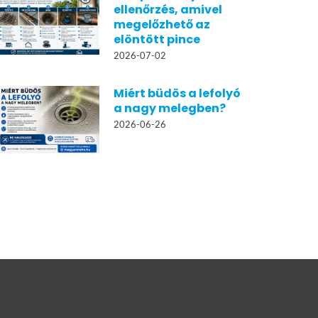
ellenőrzés, amivel
megelőzhető az
elöntött pince
2026-07-02
Miért büdös a lefolyó
a nagy melegben?
2026-06-26