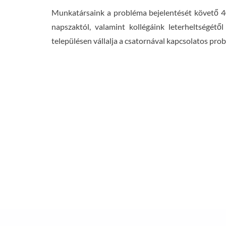
Munkatársaink a probléma bejelentését követő 40
napszaktól, valamint kollégáink leterheltségét
településen vállalja a csatornával kapcsolatos pr