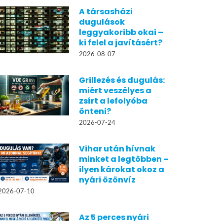
A társasházi
dugulások
leggyakoribb okai –
ki felel a javításért?
2026-08-07
Grillezés és dugulás:
miért veszélyes a
zsírt a lefolyóba
önteni?
2026-07-24
Vihar után hívnak
minket a legtöbben –
ilyen károkat okoz a
nyári özönvíz
2026-07-10
Az 5 perces nyári