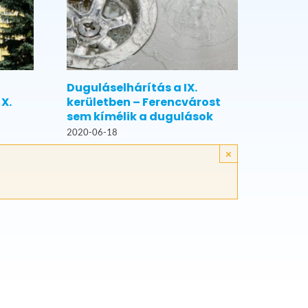
Duguláselhárítás a IX.
X.
kerületben – Ferencvárost
sem kímélik a dugulások
2020-06-18
×