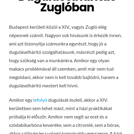
Zuglóban
Budapest kerületi közül a XIV., vagyis Zugló elég
népesnek számít. Nagyon sok hívásunk is érkezik innen,
ami azt bizonyítja számunkra egyrészt, hogy jó a
duguláselhárító szolgáltatásunk, másrészt pedig azt,
hogy szükség van a munkánkra. Amikor egy olyan
makacs problémával áll szemben, amit már nem tud
megoldani, akkor nem is kell tovább bajlódni, hanem a
duguláselhárító mestert kell hívni.
Amikor egy
lefolyó
dugulását észleli, akkor a XIV.
kerületben sem tehet mást, mint a házi praktikákat
próbálja ki először. Amikor nem segít az ecet és a
szódabikarbóna keveréke, sem a citromlé, sem a bórax,
akkor szükség lesz valami komolyabb vegyszerre. A házi