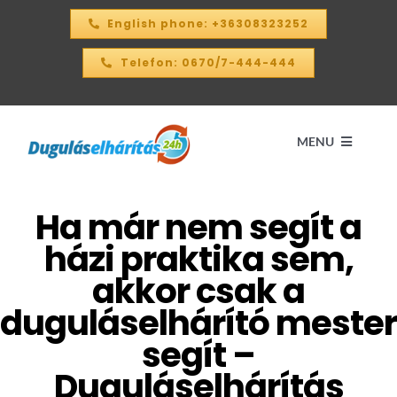
Kihagyás
English phone: +36308323252
Telefon: 0670/7-444-444
MENU
Ha már nem segít a
Kezdőlap
házi praktika sem,
ÁRKALKULÁTOR – 2026
akkor csak a
duguláselhárító mester
SZOLGÁLTATÁSAINK
segít –
Duguláselhárítás
KAPCSOLAT