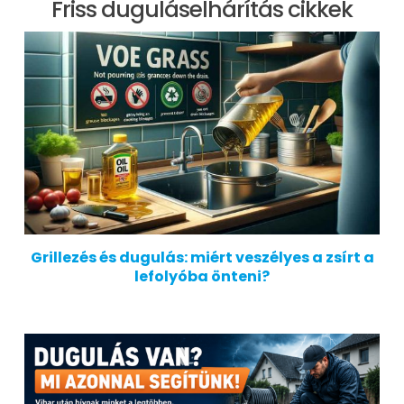
Friss duguláselhárítás cikkek
Grillezés és dugulás: miért veszélyes a zsírt a
lefolyóba önteni?