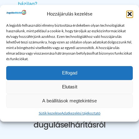
házilag?
Hozzájárulás kezelése
Hogyan tisztítható meg a konyhai lefolyó?
A legjobb felhasználói élmény biztosítása érdekében olyan technológiákat
használunk, mint például a cookie-k, hogy tároljuk az eszközinformációkat
Miért jön vissza a víz a lefolyóból?
és/vagy hozzáférjünk azokhoz. Ezen technológiákhoz való hozzájárulás
lehetővé teszi számunkra, hogy ezen az oldalon olyan adatokat dolgozzunk fel,
mint a böngészési viselkedés vagy az egyedi azonosítók. A hozzájárulás
Miért jön fel a víz a padlóösszefolyón?
elmaradása vagy visszavonása hátrányosan befolyásolhat bizonyos funkciókat
és funkciókat.
Miért jön vissza a víz a lefolyóból?
Elfogad
Miért folyik le lassan a víz a zuhanytálcából?
Elutasít
Miért nem folyik le a víz a mosogatóban?
A beállítások megtekintése
Sütik kezelése
Adatkezelési tájékoztató
További érdekes cikkek a
duguláselhárításról