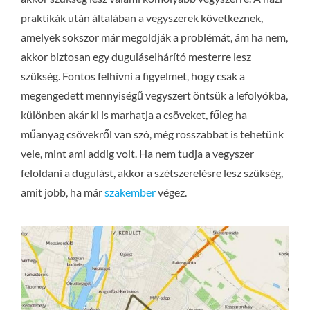
praktikák után általában a vegyszerek következnek,
amelyek sokszor már megoldják a problémát, ám ha nem,
akkor biztosan egy duguláselhárító mesterre lesz
szükség. Fontos felhívni a figyelmet, hogy csak a
megengedett mennyiségű vegyszert öntsük a lefolyókba,
különben akár ki is marhatja a csöveket, főleg ha
műanyag csövekről van szó, még rosszabbat is tehetünk
vele, mint ami addig volt. Ha nem tudja a vegyszer
feloldani a dugulást, akkor a szétszerelésre lesz szükség,
amit jobb, ha már
szakember
végez.