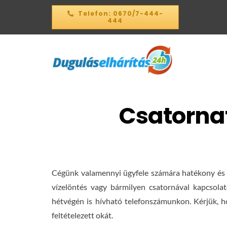
Kihagyás
Telefon: 0670/7-444-
444
Csatornat
Cégünk valamennyi ügyfele számára hatékony és h
vízelöntés vagy bármilyen csatornával kapcsola
hétvégén is hívható telefonszámunkon. Kérjük, ho
feltételezett okát.