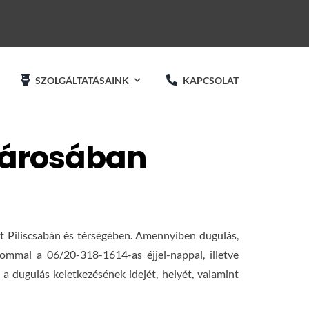
SZOLGÁLTATÁSAINK
KAPCSOLAT
 városában
t Piliscsabán és térségében. Amennyiben dugulás,
ommal a 06/20-318-1614-as éjjel-nappal, illetve
a dugulás keletkezésének idejét, helyét, valamint