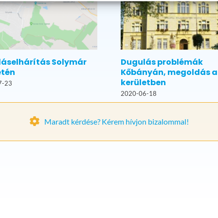
áselhárítás Solymár
Dugulás problémák
etén
Kőbányán, megoldás a 
kerületben
7-23
2020-06-18
Maradt kérdése? Kérem hívjon bizalommal!