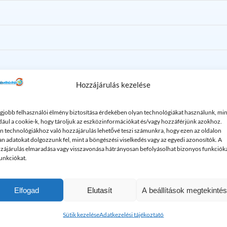
Hozzájárulás kezelése
ól?
egjobb felhasználói élmény biztosítása érdekében olyan technológiákat használunk, min
dául a cookie-k, hogy tároljuk az eszközinformációkat és/vagy hozzáférjünk azokhoz.
n technológiákhoz való hozzájárulás lehetővé teszi számunkra, hogy ezen az oldalon
bbi érdekes cikkek a duguláselhárít
an adatokat dolgozzunk fel, mint a böngészési viselkedés vagy az egyedi azonosítók. A
zájárulás elmaradása vagy visszavonása hátrányosan befolyásolhat bizonyos funkciók
funkciókat.
Elfogad
Elutasít
A beállítások megtekinté
Sütik kezelése
Adatkezelési tájékoztató