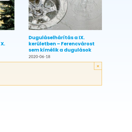
Duguláselhárítás a IX.
X.
kerületben – Ferencvárost
sem kímélik a dugulások
2020-06-18
×