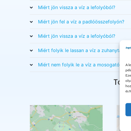
Miért jön vissza a víz a lefolyóból?
Miért jön fel a víz a padlóösszefolyón?
Miért jön vissza a víz a lefolyóból?
Miért folyik le lassan a víz a zuhanytálcáb
Miért nem folyik le a víz a mosogatóban?
A l
pél
Eze
Tová
oly
hoz
és 