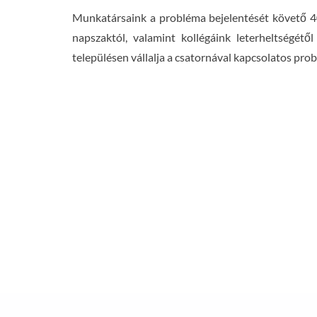
Munkatársaink a probléma bejelentését követő 40
napszaktól, valamint kollégáink leterheltségétő
településen vállalja a csatornával kapcsolatos pr