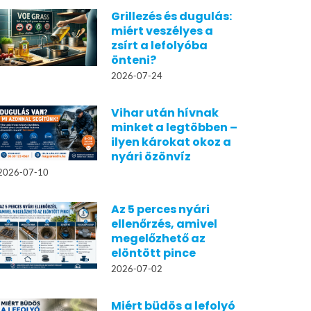
Grillezés és dugulás:
miért veszélyes a
zsírt a lefolyóba
önteni?
2026-07-24
Vihar után hívnak
minket a legtöbben –
ilyen károkat okoz a
nyári özönvíz
2026-07-10
Az 5 perces nyári
ellenőrzés, amivel
megelőzhető az
elöntött pince
2026-07-02
Miért büdös a lefolyó