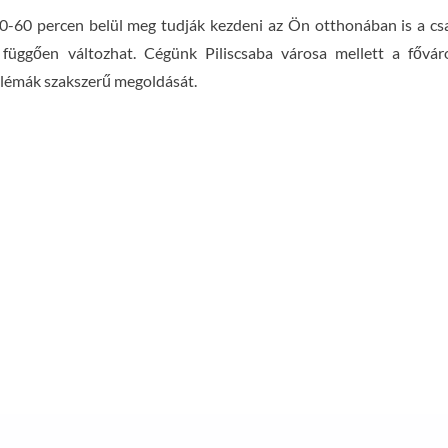
-60 percen belül meg tudják kezdeni az Ön otthonában is a csato
l függően változhat. Cégünk Piliscsaba városa mellett a fővá
oblémák szakszerű megoldását.