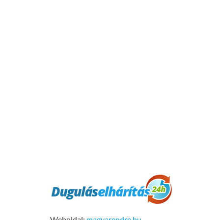
Weboldal:
magyarendre.hu