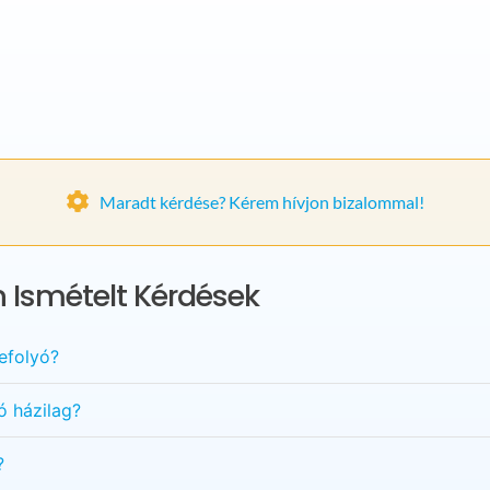
Maradt kérdése? Kérem hívjon bizalommal!
 Ismételt Kérdések
efolyó?
ó házilag?
?