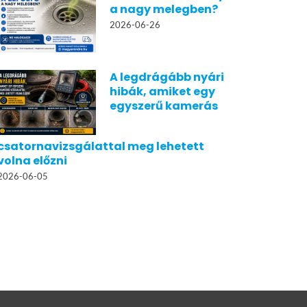
a nagy melegben?
2026-06-26
A legdrágább nyári
hibák, amiket egy
egyszerű kamerás
csatornavizsgálattal meg lehetett
volna előzni
2026-06-05