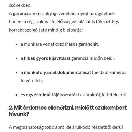
csövekben.
A
garancia
nemcsak jogi védelmet nyújt az ügyfélnek,
hanem a cég szakmai felelősségvállalását is tükrözi. Egy
korrekt szolgáltató mindig biztosítja:
a munkára vonatkozó
írásos garanciát
,
a
hibák gyors kijavítását
garanciális időn belül,
a
munkafolyamat dokumentálását
(például kamerás
felvétellel),
és
egyértelmű tájékoztatást
az árakról, feltételekről.
2. Mit érdemes ellenőrizni, mielőtt szakembert
hívunk?
A megbízhatóság több apró, de árulkodó részletből derül