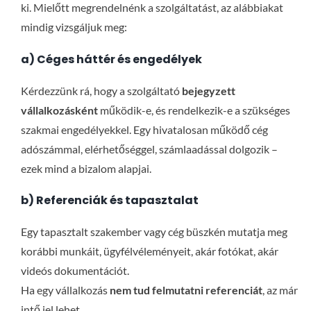
ki. Mielőtt megrendelnénk a szolgáltatást, az alábbiakat
mindig vizsgáljuk meg:
a) Céges háttér és engedélyek
Kérdezzünk rá, hogy a szolgáltató
bejegyzett
vállalkozásként
működik-e, és rendelkezik-e a szükséges
szakmai engedélyekkel. Egy hivatalosan működő cég
adószámmal, elérhetőséggel, számlaadással dolgozik –
ezek mind a bizalom alapjai.
b) Referenciák és tapasztalat
Egy tapasztalt szakember vagy cég büszkén mutatja meg
korábbi munkáit, ügyfélvéleményeit, akár fotókat, akár
videós dokumentációt.
Ha egy vállalkozás
nem tud felmutatni referenciát
, az már
intő jel lehet.