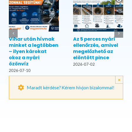
Vihar után hívnak
Az 5 perces nyári
minket a legtöbben
ellenőrzés, amivel
– ilyen károkat
megelőzhető az
okoz a nyári
elöntött pince
özönvíz
2026-07-02
2026-07-10
×
Maradt kérdése? Kérem hívjon bizalommal!