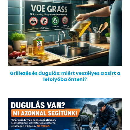
Grillezés és dugulás: miért veszélyes a zsírt a
lefolyóba önteni?