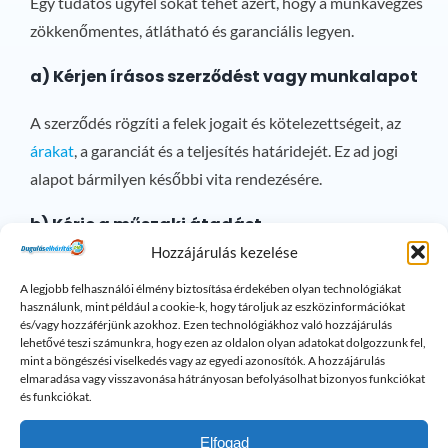
Egy tudatos ügyfél sokat tehet azért, hogy a munkavégzés
zökkenőmentes, átlátható és garanciális legyen.
a) Kérjen írásos szerződést vagy munkalapot
A szerződés rögzíti a felek jogait és kötelezettségeit, az
árakat
, a garanciát és a teljesítés határidejét. Ez ad jogi
alapot bármilyen későbbi vita rendezésére.
b) Kérje a műszaki átadást
Hozzájárulás kezelése
A munka befejezése után a szakember mutassa meg a
A legjobb felhasználói élmény biztosítása érdekében olyan technológiákat
végeredményt, például
kamerás ellenőrző felvétellel
. Így
használunk, mint például a cookie-k, hogy tároljuk az eszközinformációkat
az ügyfél saját szemével is meggyőződhet arról, hogy a
és/vagy hozzáférjünk azokhoz. Ezen technológiákhoz való hozzájárulás
lehetővé teszi számunkra, hogy ezen az oldalon olyan adatokat dolgozzunk fel,
csatorna tiszta és hibamentes.
mint a böngészési viselkedés vagy az egyedi azonosítók. A hozzájárulás
elmaradása vagy visszavonása hátrányosan befolyásolhat bizonyos funkciókat
c) Dokumentálás – fényképek, jegyzőkönyv
és funkciókat.
Elfogad
Egy korrekt szolgáltató jegyzőkönyvet vagy munkalapot ad