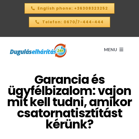
Kihagyás
English phone: +36308323252
Telefon: 0670/7-444-444
MENU
Garancia és
Kezdőlap
ügyfélbizalom: vajon
ÁRKALKULÁTOR – 2026
mit kell tudni, amikor
csatornatisztítást
SZOLGÁLTATÁSAINK
kérünk?
KAPCSOLAT