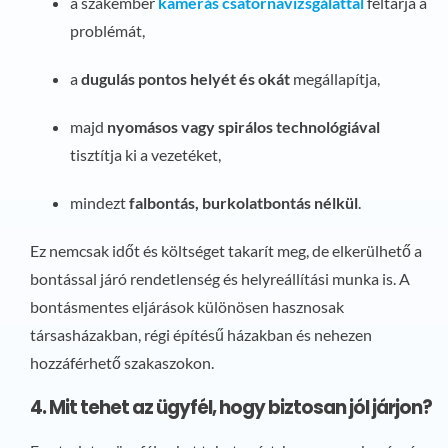
a szakember
kamerás csatornavizsgálattal
feltárja a
problémát,
a
dugulás pontos helyét és okát
megállapítja,
majd
nyomásos vagy spirálos technológiával
tisztítja ki a vezetéket,
mindezt
falbontás, burkolatbontás nélkül
.
Ez nemcsak időt és költséget takarít meg, de elkerülhető a
bontással járó rendetlenség és helyreállítási munka is. A
bontásmentes eljárások különösen hasznosak
társasházakban, régi építésű házakban és nehezen
hozzáférhető szakaszokon.
4. Mit tehet az ügyfél, hogy biztosan jól járjon?