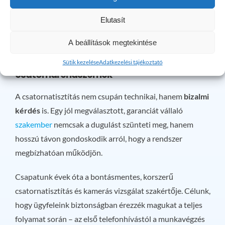
át, amin szerepel a munka leírása, a felhasznált eszközök,
Elutasít
valamint a garancia feltételei. Ez növeli a biztonságot, és
igazolja a munka szakszerűségét.
A beállítások megtekintése
5. Összegzés: a bizalom az alapja a tiszta
Sütik kezelése
Adatkezelési tájékoztató
csatornarendszernek
A csatornatisztítás nem csupán technikai, hanem
bizalmi
kérdés
is. Egy jól megválasztott, garanciát vállaló
szakember
nemcsak a dugulást szünteti meg, hanem
hosszú távon gondoskodik arról, hogy a rendszer
megbízhatóan működjön.
Csapatunk évek óta a bontásmentes, korszerű
csatornatisztítás és kamerás vizsgálat szakértője. Célunk,
hogy ügyfeleink biztonságban érezzék magukat a teljes
folyamat során – az első telefonhívástól a munkavégzés