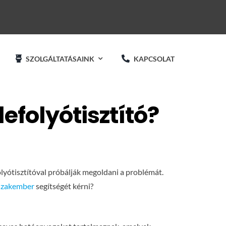
SZOLGÁLTATÁSAINK
KAPCSOLAT
efolyótisztító?
folyótisztítóval próbálják megoldani a problémát.
szakember
segítségét kérni?