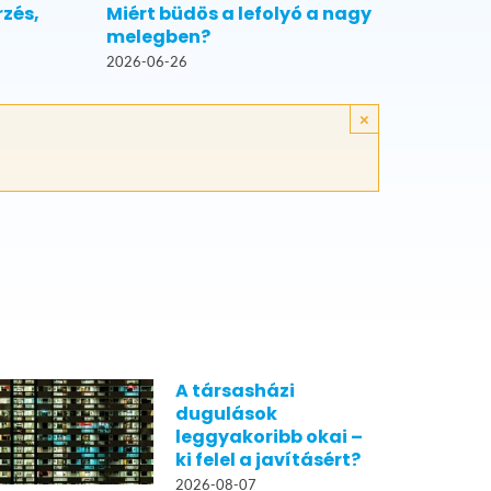
rzés,
Miért büdös a lefolyó a nagy
melegben?
2026-06-26
×
A társasházi
dugulások
leggyakoribb okai –
ki felel a javításért?
2026-08-07