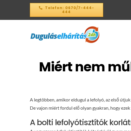
Kihagyás
Telefon: 0670/7-444-
444
Miért nem műkö
A legtöbben, amikor eldugul a lefolyó, az első útju
De vajon miért fordul elő olyan gyakran, hogy eze
A bolti lefolyótisztítók korlát