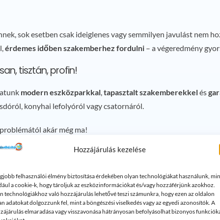
tűnnek, sok esetben csak ideiglenes vagy semmilyen javulást nem h
l,
érdemes időben szakemberhez fordulni
– a végeredmény gyors
n, tisztán, profin!
patunk
modern eszközparkkal
,
tapasztalt szakemberekkel
és
gar
dóról, konyhai lefolyóról vagy csatornáról.
a problémától akár még ma!
Hozzájárulás kezelése
egjobb felhasználói élmény biztosítása érdekében olyan technológiákat használunk, min
dául a cookie-k, hogy tároljuk az eszközinformációkat és/vagy hozzáférjünk azokhoz.
n technológiákhoz való hozzájárulás lehetővé teszi számunkra, hogy ezen az oldalon
an adatokat dolgozzunk fel, mint a böngészési viselkedés vagy az egyedi azonosítók. A
zájárulás elmaradása vagy visszavonása hátrányosan befolyásolhat bizonyos funkciók