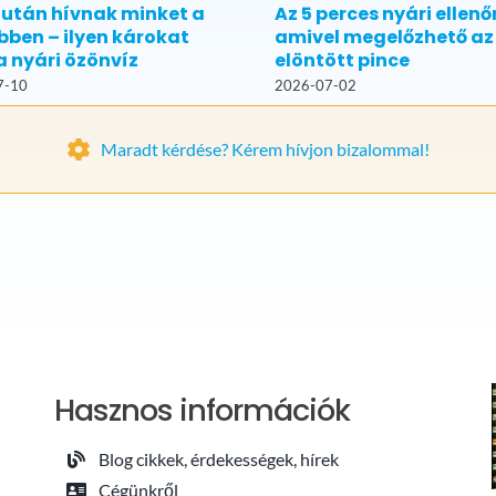
 után hívnak minket a
Az 5 perces nyári ellenő
bben – ilyen károkat
amivel megelőzhető az
a nyári özönvíz
elöntött pince
7-10
2026-07-02
Maradt kérdése? Kérem hívjon bizalommal!
Hasznos információk
Blog cikkek, érdekességek, hírek
Cégünkről