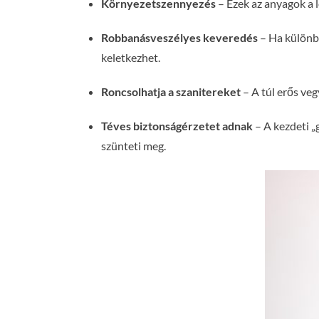
Környezetszennyezés
– Ezek az anyagok a l
Robbanásveszélyes keveredés
– Ha különbö
keletkezhet.
Roncsolhatja a szanitereket
– A túl erős veg
Téves biztonságérzetet adnak
– A kezdeti „
szünteti meg.