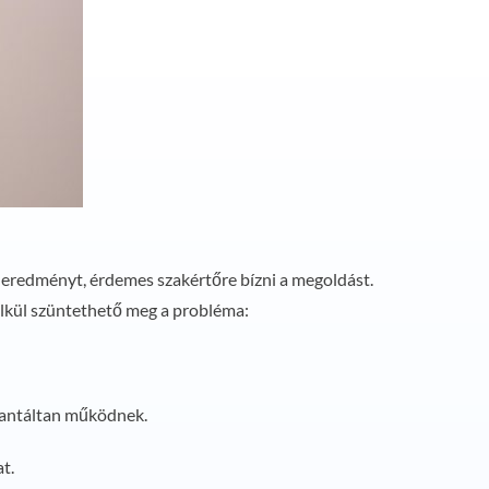
ak eredményt, érdemes szakértőre bízni a megoldást.
élkül szüntethető meg a probléma:
rantáltan működnek.
t.