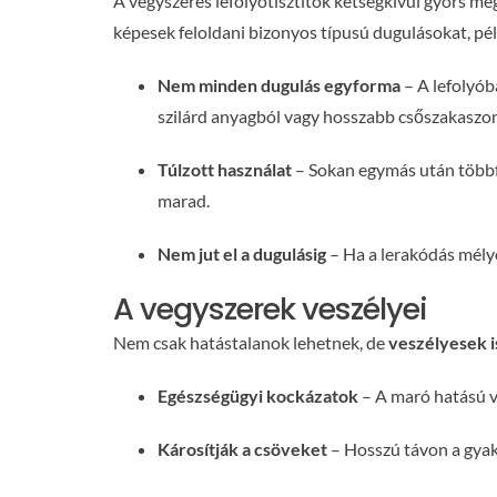
A vegyszeres lefolyótisztítók kétségkívül gyors me
képesek feloldani bizonyos típusú dugulásokat, pél
Nem minden dugulás egyforma
– A lefolyób
szilárd anyagból vagy hosszabb csőszakaszon a
Túlzott használat
– Sokan egymás után többfél
marad.
Nem jut el a dugulásig
– Ha a lerakódás mélye
A vegyszerek veszélyei
Nem csak hatástalanok lehetnek, de
veszélyesek i
Egészségügyi kockázatok
– A maró hatású ve
Károsítják a csöveket
– Hosszú távon a gyak