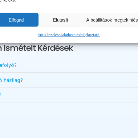
funkciókat.
Elfogad
Elutasít
A beállítások megtekinté
Maradt kérdése? Kérem hívjon bizalommal!
Sütik kezelése
Adatkezelési tájékoztató
 Ismételt Kérdések
efolyó?
ó házilag?
?