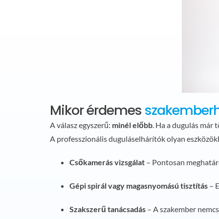
Mikor érdemes
szakember
A válasz egyszerű:
minél előbb
. Ha a dugulás már 
A professzionális duguláselhárítók olyan eszközök
Csőkamerás vizsgálat
– Pontosan meghatároz
Gépi spirál vagy magasnyomású tisztítás
– E
Szakszerű tanácsadás
– A szakember nemcsa