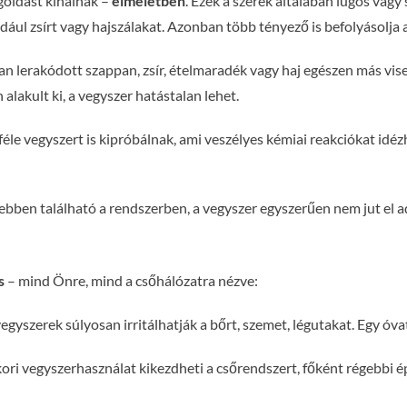
goldást kínálnak –
elméletben
. Ezek a szerek általában lúgos vag
dául zsírt vagy hajszálakat. Azonban több tényező is befolyásolja
an lerakódott szappan, zsír, ételmaradék vagy haj egészen más vi
lakult ki, a vegyszer hatástalan lehet.
e vegyszert is kipróbálnak, ami veszélyes kémiai reakciókat idézh
bben található a rendszerben, a vegyszer egyszerűen nem jut el ad
s
– mind Önre, mind a csőhálózatra nézve:
gyszerek súlyosan irritálhatják a bőrt, szemet, légutakat. Egy óva
ori vegyszerhasználat kikezdheti a csőrendszert, főként régebbi 