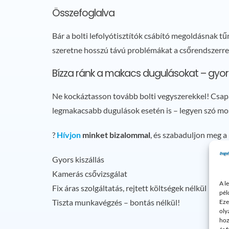
Összefoglalva
Bár a bolti lefolyótisztítók csábító megoldásnak 
szeretne hosszú távú problémákat a csőrendszerre
Bízza ránk a makacs dugulásokat – gyorsa
Ne kockáztasson tovább bolti vegyszerekkel! Csa
legmakacsabb dugulások esetén is – legyen szó mos
?
Hívjon
minket bizalommal
, és szabaduljon meg 
Gyors kiszállás
Kamerás csővizsgálat
A l
Fix áras szolgáltatás, rejtett költségek nélkül
pél
Tiszta munkavégzés – bontás nélkül!
Eze
oly
hoz