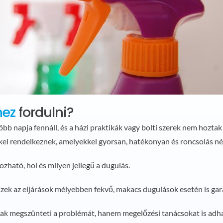
hez
fordulni?
több napja fennáll, és a házi praktikák vagy bolti szerek nem hozt
kel rendelkeznek, amelyekkel gyorsan, hatékonyan és roncsolás n
ható, hol és milyen jellegű a dugulás.
zek az eljárások mélyebben fekvő, makacs dugulások esetén is ga
k megszünteti a problémát, hanem megelőzési tanácsokat is adha