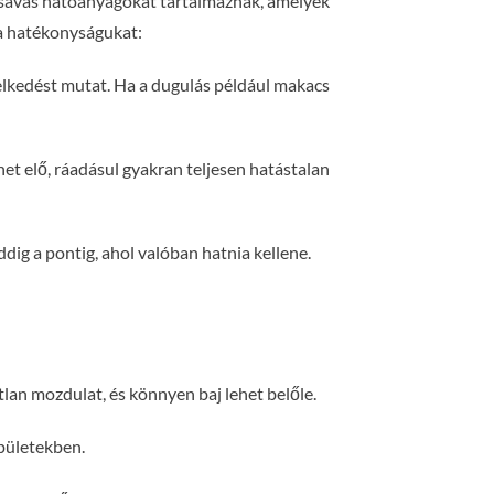
y savas hatóanyagokat tartalmaznak, amelyek
 a hatékonyságukat:
selkedést mutat. Ha a dugulás például makacs
et elő, ráadásul gyakran teljesen hatástalan
dig a pontig, ahol valóban hatnia kellene.
tlan mozdulat, és könnyen baj lehet belőle.
épületekben.