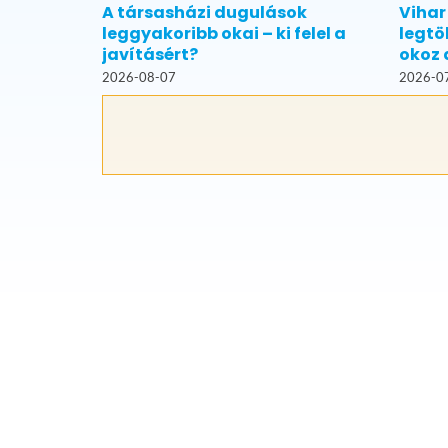
A társasházi dugulások
Vihar
leggyakoribb okai – ki felel a
legtö
javításért?
okoz 
2026-08-07
2026-0