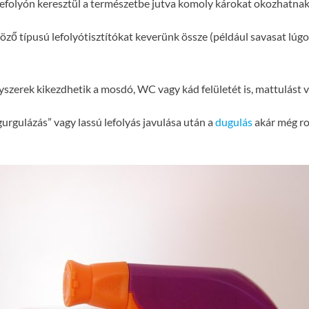
efolyón keresztül a természetbe jutva komoly károkat okozhatnak a
ző típusú lefolyótisztítókat keverünk össze (például savasat lúgo
yszerek kikezdhetik a mosdó, WC vagy kád felületét is, mattulást 
gurgulázás” vagy lassú lefolyás javulása után a
dugulás
akár még ro