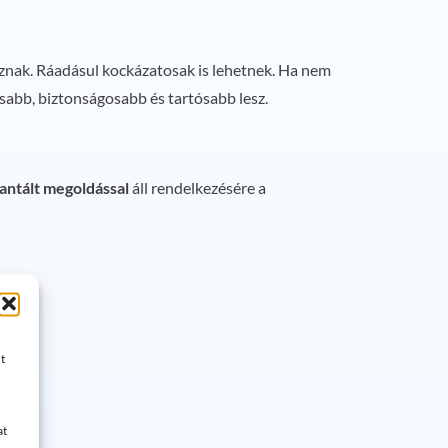
oznak. Ráadásul kockázatosak is lehetnek. Ha nem
abb, biztonságosabb és tartósabb lesz.
antált megoldással
áll rendelkezésére a
t
at