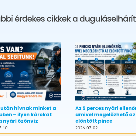
bbi érdekes cikkek a duguláselhárít
 után hívnak minket a
Az 5 perces nyári ellenő
bben – ilyen károkat
amivel megelőzhető az
a nyári özönvíz
elöntött pince
7-10
2026-07-02