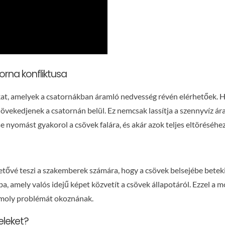
rna konfliktusa
kat, amelyek a csatornákban áramló nedvesség révén elérhetőek. Ha
övekedjenek a csatornán belül. Ez nemcsak lassítja a szennyvíz ár
yomást gyakorol a csövek falára, és akár azok teljes eltöréséhez 
ővé teszi a szakemberek számára, hogy a csövek belsejébe betekint
ába, amely valós idejű képet közvetít a csövek állapotáról. Ezzel 
omoly problémát okoznának.
jeleket?