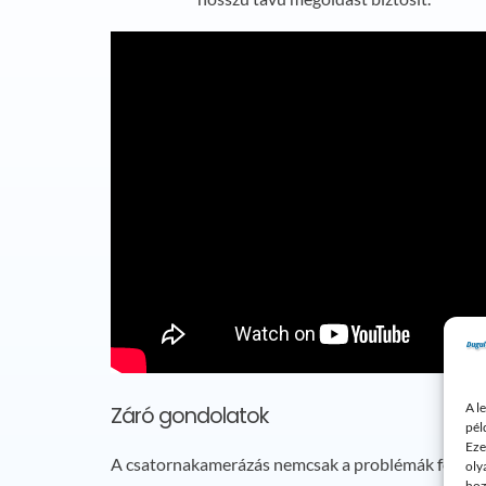
A l
Záró gondolatok
pél
Eze
A csatornakamerázás nemcsak a problémák feltárásá
oly
hoz