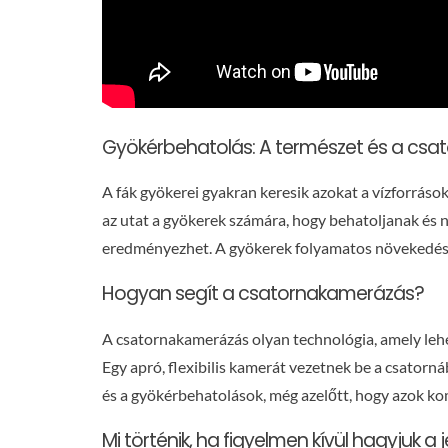
Gyökérbehatolás: A természet és a csato
A fák gyökerei gyakran keresik azokat a vízforráso
az utat a gyökerek számára, hogy behatoljanak és n
eredményezhet. A gyökerek folyamatos növekedése n
Hogyan segít a csatornakamerázás?
A csatornakamerázás olyan technológia, amely lehet
Egy apró, flexibilis kamerát vezetnek be a csatorn
és a gyökérbehatolások, még azelőtt, hogy azok k
Mi történik, ha figyelmen kívül hagyjuk a 