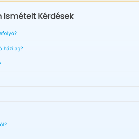
 Ismételt Kérdések
efolyó?
ó házilag?
?
ól?