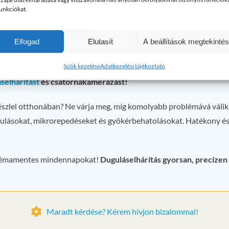
 drága javításokat. A mikrorepedések és gyökérbehatolások meg
funkciókat.
nimalizálása érdekében is.
Elfogad
Elutasít
A beállítások megtekinté
lógia nyújtotta lehetőségek, mint a csatornakamerázás, biztosítjá
Sütik kezelése
Adatkezelési tájékoztató
selhárítást
és csatornakamerázást!
t észlel otthonában? Ne várja meg, míg komolyabb problémává váli
dugulásokat, mikrorepedéseket és gyökérbehatolásokat. Hatékony é
blémamentes mindennapokat!
Duguláselhárítás gyorsan, precízen
Maradt kérdése? Kérem hívjon bizalommal!