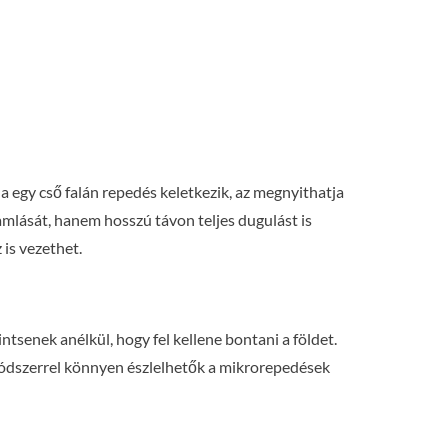
 egy cső falán repedés keletkezik, az megnyithatja
amlását, hanem hosszú távon teljes dugulást is
is vezethet.
senek anélkül, hogy fel kellene bontani a földet.
a módszerrel könnyen észlelhetők a mikrorepedések