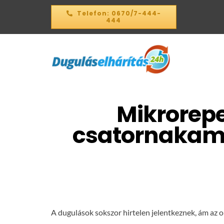
Kihagyás
Telefon: 0670/7-444-
444
Mikrorep
csatornakame
A dugulások sokszor hirtelen jelentkeznek, ám az o