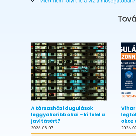
Miért nem folyik le a víz a mosogatóban?
Tová
A társasházi dugulások
Vihar
leggyakoribb okai – ki felel a
legtö
javításért?
okoz 
2026-08-07
2026-0