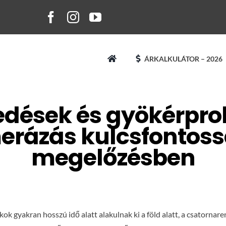
ÁRKALKULÁTOR – 2026
edések és gyökérpro
rázás kulcsfontoss
megelőzésben
kok gyakran hosszú idő alatt alakulnak ki a föld alatt, a csatorn