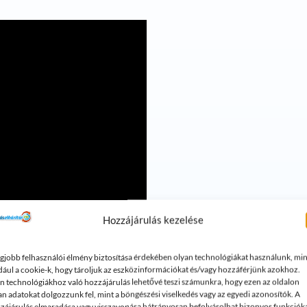
Hozzájárulás kezelése
egjobb felhasználói élmény biztosítása érdekében olyan technológiákat használunk, min
dául a cookie-k, hogy tároljuk az eszközinformációkat és/vagy hozzáférjünk azokhoz.
n technológiákhoz való hozzájárulás lehetővé teszi számunkra, hogy ezen az oldalon
ra, hanem azok megelőzésére is kiváló eszköz. Ha időben felismerj
an adatokat dolgozzunk fel, mint a böngészési viselkedés vagy az egyedi azonosítók. A
zájárulás elmaradása vagy visszavonása hátrányosan befolyásolhat bizonyos funkciók