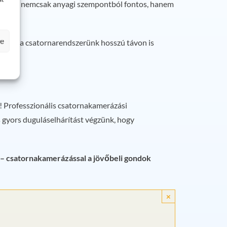
előzése nemcsak anyagi szempontból fontos, hanem
se
k, hogy a csatornarendszerünk hosszú távon is
k! Professzionális csatornakamerázási
s gyors duguláselhárítást végzünk, hogy
 – csatornakamerázással a jövőbeli gondok
×