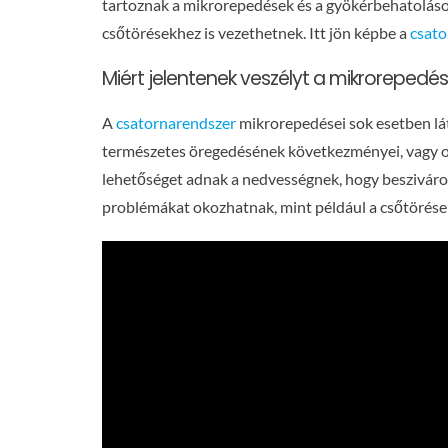
tartoznak a mikrorepedések és a gyökérbehatolások
csőtörésekhez is vezethetnek. Itt jön képbe a
csat
Miért jelentenek veszélyt a mikrorepedé
A
csatornarendszer
mikrorepedései sok esetben lá
természetes öregedésének következményei, vagy ok
lehetőséget adnak a nedvességnek, hogy beszivárog
problémákat okozhatnak, mint például a csőtörések 