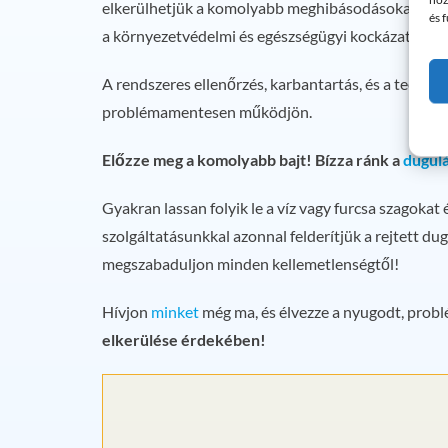
elkerülhetjük a komolyabb meghibásodásokat és a
és 
a környezetvédelmi és egészségügyi kockázatok mi
A rendszeres ellenőrzés, karbantartás, és a techno
problémamentesen működjön.
Előzze meg a komolyabb bajt! Bízza ránk a
dugulá
Gyakran lassan folyik le a víz vagy furcsa szagoka
szolgáltatásunkkal azonnal felderítjük a rejtett 
megszabaduljon minden kellemetlenségtől!
Hívjon
minket
még ma, és élvezze a nyugodt, pro
elkerülése érdekében!