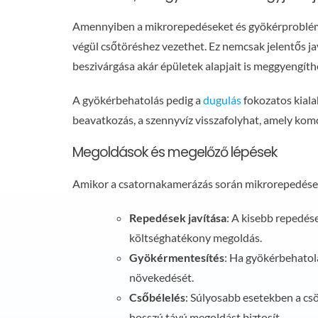
Amennyiben a mikrorepedéseket és gyökérproblémá
végül csőtöréshez vezethet. Ez nemcsak jelentős ja
beszivárgása akár épületek alapjait is meggyengíth
A gyökérbehatolás pedig a
dugulás
fokozatos kiala
beavatkozás, a szennyvíz visszafolyhat, amely kom
Megoldások és megelőző lépések
Amikor a csatornakamerázás során mikrorepedések
Repedések javítása
: A kisebb repedése
költséghatékony megoldás.
Gyökérmentesítés
: Ha gyökérbehatolá
növekedését.
Csőbélelés
: Súlyosabb esetekben a csö
hosszú távú megoldást biztosít.