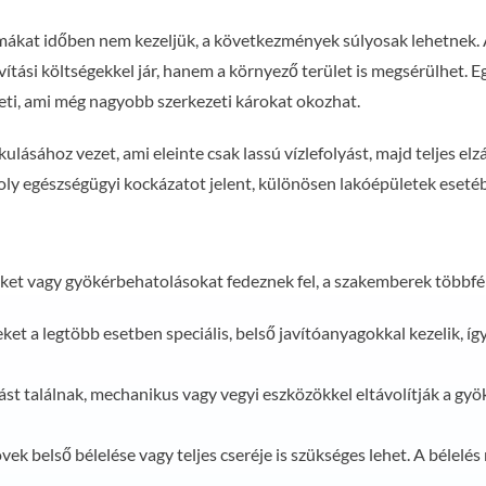
kat időben nem kezeljük, a következmények súlyosak lehetnek. 
vítási költségekkel jár, hanem a környező terület is megsérülhet. 
eti, ami még nagyobb szerkezeti károkat okozhat.
kulásához vezet, ami eleinte csak lassú vízlefolyást, majd teljes 
oly egészségügyi kockázatot jelent, különösen lakóépületek eseté
et vagy gyökérbehatolásokat fedeznek fel, a szakemberek többfé
ket a legtöbb esetben speciális, belső javítóanyagokkal kezelik, így
st találnak, mechanikus vagy vegyi eszközökkel eltávolítják a gy
vek belső bélelése vagy teljes cseréje is szükséges lehet. A bélel