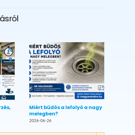
ásról
rzés,
Miért büdös a lefolyó a nagy
melegben?
2026-06-26