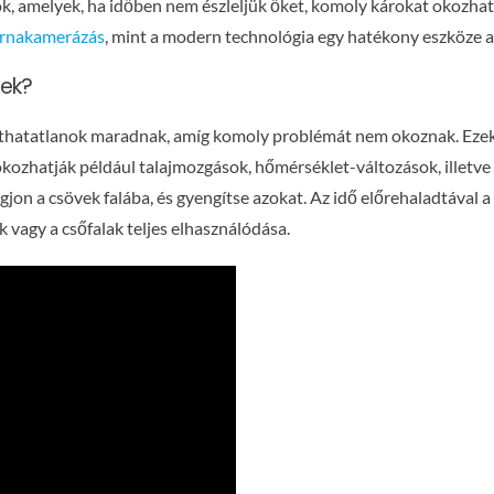
, amelyek, ha időben nem észleljük őket, komoly károkat okozhat
ornakamerázás
, mint a modern technológia egy hatékony eszköze 
sek?
thatatlanok maradnak, amíg komoly problémát nem okoznak. Ezek
ozhatják például talajmozgások, hőmérséklet-változások, illetve
jon a csövek falába, és gyengítse azokat. Az idő előrehaladtával
vagy a csőfalak teljes elhasználódása.