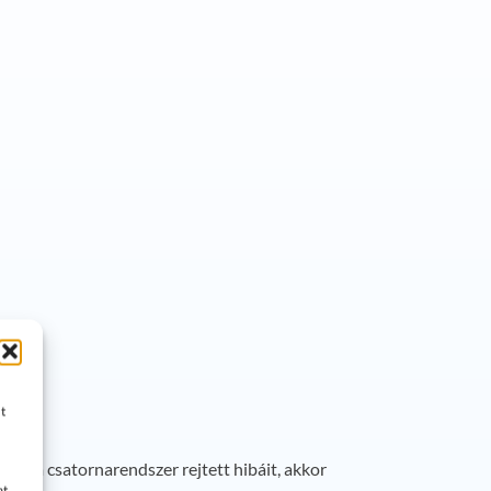
t
ük a csatornarendszer rejtett hibáit, akkor
at