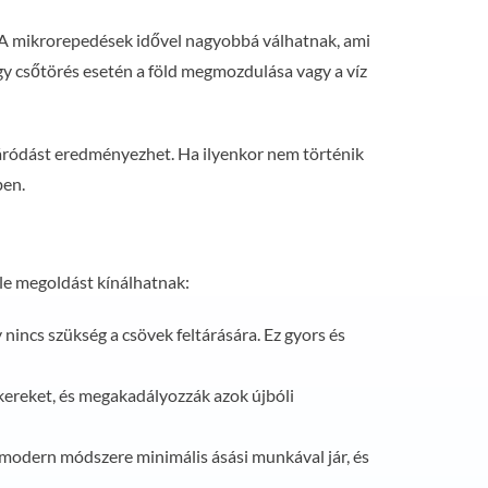
A mikrorepedések idővel nagyobbá válhatnak, ami
Egy csőtörés esetén a föld megmozdulása vagy a víz
elzáródást eredményezhet. Ha ilyenkor nem történik
ben.
le megoldást kínálhatnak:
 nincs szükség a csövek feltárására. Ez gyors és
ökereket, és megakadályozzák azok újbóli
és modern módszere minimális ásási munkával jár, és