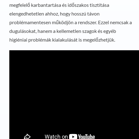
megfelelő karbantartása és időszakos tisztítása
elengedhetetlen ahhoz, hogy hosszú távon
problémamentesen működjön a rendszer. Ezzel nemcsak a
dugulásokat, hanem a kellemetlen szagok és egyéb
higiéniai problémák kialakulását is megelőzhetjük.