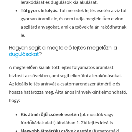
lerakódását és dugulások kialakulását.
Túl gyors lefolyás
: Túl meredek lejtés esetén a víz túl
gyorsan áramlik le, és nem tudja megfelelően elvinni
a szilárd anyagokat, amik a csövek falán rakódhatnak
le.
Hogyan segít a megfelelő lejtés megelőzni a
dugulásokat
?
A megfelelően kialakított lejtés folyamatos áramlást
biztosít a csövekben, ami segít elkerülni a lerakódásokat.
Az ideális lejtés arányát a csatornarendszer átmérője és
hossza határozza meg. Általános irányelvként elmondható,
hogy:
Kis átmérőjű csövek esetén
(pl. mosdók vagy
fürdőkádak alatt) általában 1-2% lejtés ideális.
Nagyobb átmérőjű csövek esetén
(főcsatornák)