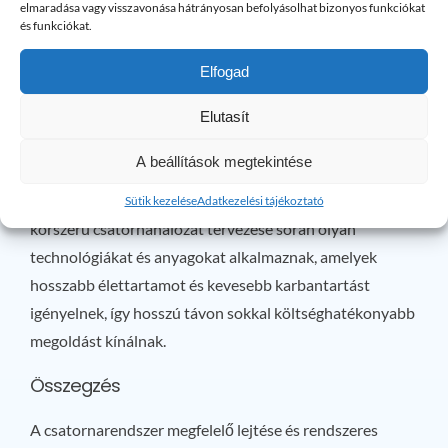
alapos törlése mosogatás előtt, vagy zsírfogó
elmaradása vagy visszavonása hátrányosan befolyásolhat bizonyos funkciókat
és funkciókat.
használata.
Mikor szükséges a rendszer átalakítása?
Elfogad
Ha gyakran tapasztal visszafolyást, vagy az épület lejtési
Elutasít
viszonyai időközben változtak (például új szint került
A beállítások megtekintése
hozzáépítésre), akkor érdemes lehet átgondolni a
csatornarendszer korszerűsítését vagy átalakítását. Egy
Sütik kezelése
Adatkezelési tájékoztató
korszerű csatornahálózat tervezése során olyan
technológiákat és anyagokat alkalmaznak, amelyek
hosszabb élettartamot és kevesebb karbantartást
igényelnek, így hosszú távon sokkal költséghatékonyabb
megoldást kínálnak.
Összegzés
A csatornarendszer megfelelő lejtése és rendszeres