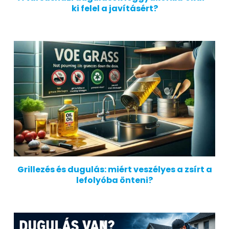
ki felel a javításért?
Grillezés és dugulás: miért veszélyes a zsírt a
lefolyóba önteni?