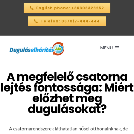
Kihagyás
English phone: +36308323252
Telefon: 0670/7-444-444
MENU
A megfelelő csatorna
Kezdőlap
lejtés fontossága: Miért
ÁRKALKULÁTOR – 2026
előzhet meg
dugulásokat?
SZOLGÁLTATÁSAINK
A csatornarendszerek láthatatlan hősei otthonainknak, de
KAPCSOLAT