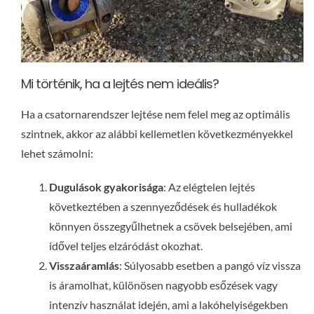
Mi történik, ha a lejtés nem ideális?
Ha a csatornarendszer lejtése nem felel meg az optimális
szintnek, akkor az alábbi kellemetlen következményekkel
lehet számolni:
Dugulások gyakorisága
: Az elégtelen lejtés
következtében a szennyeződések és hulladékok
könnyen összegyűlhetnek a csövek belsejében, ami
idővel teljes elzáródást okozhat.
Visszaáramlás
: Súlyosabb esetben a pangó víz vissza
is áramolhat, különösen nagyobb esőzések vagy
intenzív használat idején, ami a lakóhelyiségekben