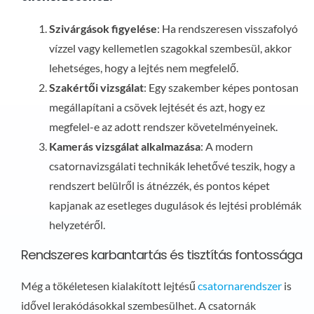
Szivárgások figyelése
: Ha rendszeresen visszafolyó
vízzel vagy kellemetlen szagokkal szembesül, akkor
lehetséges, hogy a lejtés nem megfelelő.
Szakértői vizsgálat
: Egy szakember képes pontosan
megállapítani a csövek lejtését és azt, hogy ez
megfelel-e az adott rendszer követelményeinek.
Kamerás vizsgálat alkalmazása
: A modern
csatornavizsgálati technikák lehetővé teszik, hogy a
rendszert belülről is átnézzék, és pontos képet
kapjanak az esetleges dugulások és lejtési problémák
helyzetéről.
Rendszeres karbantartás és tisztítás fontossága
Még a tökéletesen kialakított lejtésű
csatornarendszer
is
idővel lerakódásokkal szembesülhet. A csatornák