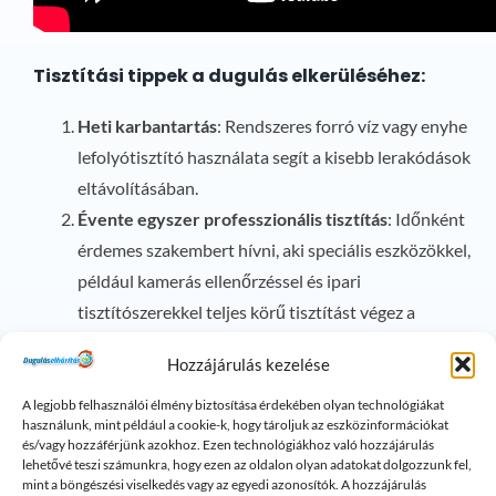
Tisztítási tippek a dugulás elkerüléséhez:
Heti karbantartás
: Rendszeres forró víz vagy enyhe
lefolyótisztító használata segít a kisebb lerakódások
eltávolításában.
Évente egyszer professzionális tisztítás
: Időnként
érdemes szakembert hívni, aki speciális eszközökkel,
például kamerás ellenőrzéssel és ipari
tisztítószerekkel teljes körű tisztítást végez a
rendszerben.
Hozzájárulás kezelése
Zsírtalanítás
: Konyhai lefolyóknál különösen fontos
figyelni arra, hogy zsíros szennyeződések ne
A legjobb felhasználói élmény biztosítása érdekében olyan technológiákat
használunk, mint például a cookie-k, hogy tároljuk az eszközinformációkat
kerüljenek a csövekbe, mivel ezek könnyen
és/vagy hozzáférjünk azokhoz. Ezen technológiákhoz való hozzájárulás
lehetővé teszi számunkra, hogy ezen az oldalon olyan adatokat dolgozzunk fel,
okozhatnak dugulást. Javasolt a zsíros edények
mint a böngészési viselkedés vagy az egyedi azonosítók. A hozzájárulás