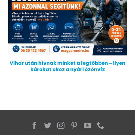
Vihar után hívnak minket a legtöbben – ilyen
károkat okoz a nyári özönvíz