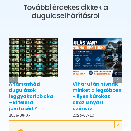
További érdekes cikkek a
duguláselhárításról
A társasházi
Vihar után hívnak
dugulások
minket a legtöbben
leggyakoribb okai
– ilyen károkat
– ki felel a
okoz a nyári
javításért?
özönvíz
2026-08-07
2026-07-10
×