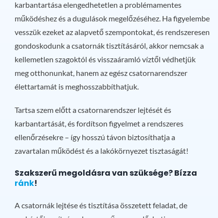
karbantartása elengedhetetlen a problémamentes
működéshez és a dugulások megelőzéséhez. Ha figyelembe
vesszük ezeket az alapvető szempontokat, és rendszeresen
gondoskodunk a csatornák tisztításáról, akkor nemcsak a
kellemetlen szagoktól és visszaáramló víztől védhetjük
meg otthonunkat, hanem az egész csatornarendszer
élettartamát is meghosszabbíthatjuk.
Tartsa szem előtt a csatornarendszer lejtését és
karbantartását, és fordítson figyelmet a rendszeres
ellenőrzésekre – így hosszú távon biztosíthatja a
zavartalan működést és a lakókörnyezet tisztaságát!
Szakszerű megoldásra van szüksége? Bízza
ránk
!
A csatornák lejtése és tisztítása összetett feladat, de