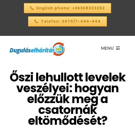
Kihagyás
English phone: +36308323252
Telefon: 0670/7-444-444
MENU
Őszi lehullott levelek
Kezdőlap
veszélyei: hogyan
ÁRKALKULÁTOR – 2026
előzzük meg a
csatornák
SZOLGÁLTATÁSAINK
eltömődését?
KAPCSOLAT