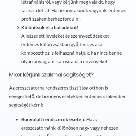
létrafixálásról, vagy kérjünk meg valakit, hogy
tartsa a létrát. Ha bizonytalanok vagyunk, érdemes
profi szakemberhez fordulni.
Különítsük el a hulladékot!
A leszedett leveleket és szennyeződéseket
érdemes külön zsákban gyűjteni, és akár
komposzthoz is felhasználhatjuk, ha nincs benne
olyan anyag, ami károsítaná a növényeket.
Mikor kérjünk szakmai segítséget?
Az ereszcsatorna rendszeres tisztítása otthon is
elvégezhető, de bizonyos esetekben érdemes szakember
segítségét kérni:
Bonyolult rendszerek esetén:
Ha az
ereszcsatornánk különösen nagy vagy nehezen