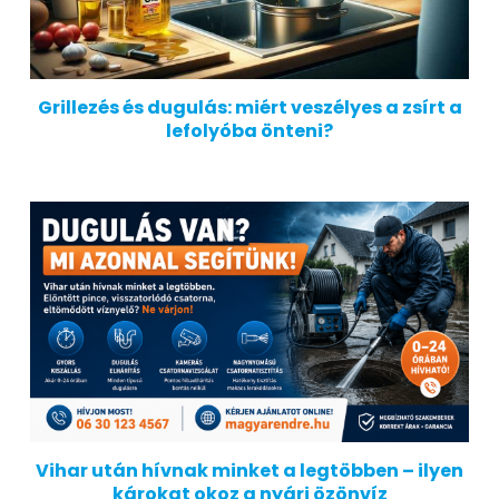
Grillezés és dugulás: miért veszélyes a zsírt a
lefolyóba önteni?
Vihar után hívnak minket a legtöbben – ilyen
károkat okoz a nyári özönvíz