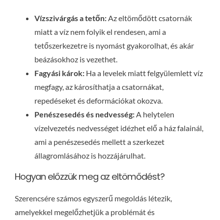
Vízszivárgás a tetőn:
Az eltömődött csatornák
miatt a víz nem folyik el rendesen, ami a
tetőszerkezetre is nyomást gyakorolhat, és akár
beázásokhoz is vezethet.
Fagyási károk:
Ha a levelek miatt felgyülemlett víz
megfagy, az károsíthatja a csatornákat,
repedéseket és deformációkat okozva.
Penészesedés és nedvesség:
A helytelen
vízelvezetés nedvességet idézhet elő a ház falainál,
ami a penészesedés mellett a szerkezet
állagromlásához is hozzájárulhat.
Hogyan előzzük meg az eltömődést?
Szerencsére számos egyszerű megoldás létezik,
amelyekkel megelőzhetjük a problémát és