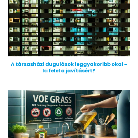
A társasházi dugulások leggyakoribb okai –
ki felel a javításért?