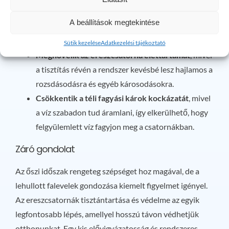
Megakadályozzák a vízkárok kialakulását
,
A beállítások megtekintése
amelyek hosszú távon jelentős javítási
költségekkel járhatnak.
Sütik kezelése
Adatkezelési tájékoztató
Megnövelik az ereszcsatorna élettartamát
, mivel
a tisztítás révén a rendszer kevésbé lesz hajlamos a
rozsdásodásra és egyéb károsodásokra.
Csökkentik a téli fagyási károk kockázatát
, mivel
a víz szabadon tud áramlani, így elkerülhető, hogy
felgyülemlett víz fagyjon meg a csatornákban.
Záró gondolat
Az őszi időszak rengeteg szépséget hoz magával, de a
lehullott falevelek gondozása kiemelt figyelmet igényel.
Az ereszcsatornák tisztántartása és védelme az egyik
legfontosabb lépés, amellyel hosszú távon védhetjük
otthonunkat. Egy kis elővigyázatosság és rendszeres