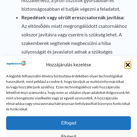
hozzáférhető, a profi tisztítók gyorsabban és
biztonságosabban el tudják végezni a feladatot.
Repedések vagy sérült ereszcsatornák javítása:
Az eltömődés miatt megrongálódott csatornákhoz
sokszor javításra vagy cserére is szükség lehet. A
szakemberek segítenek megbecsülni a hiba
súlyosságát és javaslatot adnak a szükséges
lépésekre.
Hozzájárulás kezelése
Automatizált rendszerek telepítése:
Az automata
A legjobb felhasználói élmény biztosítása érdekében olyan technológiákat
tisztítórendszerek felszerelése szintén igényelhet
használunk, mint például a cookie-k, hogy tároljuk az eszközinformációkat
szaktudást, amelyet a szakemberek gyorsan és
és/vagy hozzáférjünk azokhoz. Ezen technológiákhoz való hozzájárulás
lehetővé teszi számunkra, hogy ezen az oldalon olyan adatokat dolgozzunk fel,
szakszerűen meg tudnak oldani.
mint a böngészési viselkedés vagy az egyedi azonosítók. A hozzájárulás
elmaradása vagy visszavonása hátrányosan befolyásolhat bizonyos funkciókat
A tiszta ereszcsatorna előnyei
és funkciókat.
A rendszeresen karbantartott és tiszta ereszcsatornák
Elfogad
számos előnnyel járnak:
Elutasít