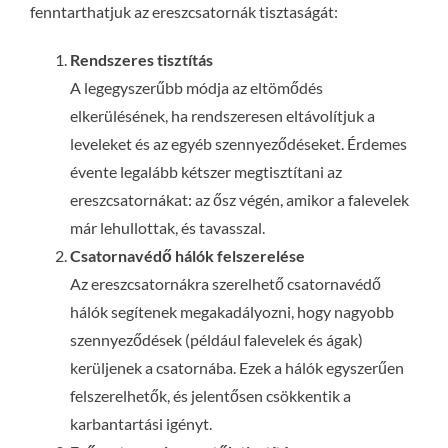
fenntarthatjuk az ereszcsatornák tisztaságát:
Rendszeres tisztítás
A legegyszerűbb módja az eltömődés
elkerülésének, ha rendszeresen eltávolítjuk a
leveleket és az egyéb szennyeződéseket. Érdemes
évente legalább kétszer megtisztítani az
ereszcsatornákat: az ősz végén, amikor a falevelek
már lehullottak, és tavasszal.
Csatornavédő hálók felszerelése
Az ereszcsatornákra szerelhető csatornavédő
hálók segítenek megakadályozni, hogy nagyobb
szennyeződések (például falevelek és ágak)
kerüljenek a csatornába. Ezek a hálók egyszerűen
felszerelhetők, és jelentősen csökkentik a
karbantartási igényt.