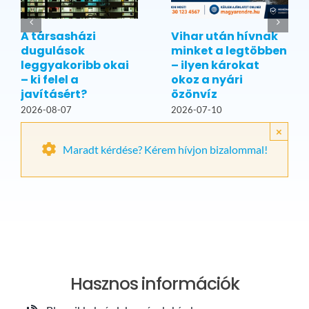
A társasházi
Vihar után hívnak
dugulások
minket a legtöbben
leggyakoribb okai
– ilyen károkat
– ki felel a
okoz a nyári
javításért?
özönvíz
2026-08-07
2026-07-10
×
Maradt kérdése? Kérem hívjon bizalommal!
Hasznos információk