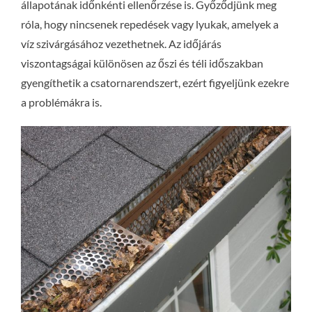
állapotának időnkénti ellenőrzése is. Győződjünk meg
róla, hogy nincsenek repedések vagy lyukak, amelyek a
víz szivárgásához vezethetnek. Az időjárás
viszontagságai különösen az őszi és téli időszakban
gyengíthetik a csatornarendszert, ezért figyeljünk ezekre
a problémákra is.