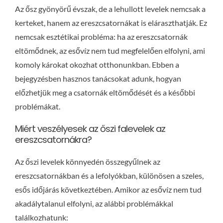
Az ősz gyönyörű évszak, de a lehullott levelek nemcsak a
kerteket, hanem az ereszcsatornákat is eláraszthatják. Ez
nemcsak esztétikai probléma: ha az ereszcsatornák
eltömődnek, az esővíz nem tud megfelelően elfolyni, ami
komoly károkat okozhat otthonunkban. Ebben a
bejegyzésben hasznos tanácsokat adunk, hogyan
előzhetjük meg a csatornák eltömődését és a későbbi
problémákat.
Miért veszélyesek az őszi falevelek az
ereszcsatornákra?
Az őszi levelek könnyedén összegyűlnek az
ereszcsatornákban és a lefolyókban, különösen a szeles,
esős időjárás következtében. Amikor az esővíz nem tud
akadálytalanul elfolyni, az alábbi problémákkal
találkozhatunk: