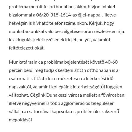
probléma merült fel otthonában, akkor hívjon minket
bizalommal a 06/20-318-1614-as éjjel-nappal, illetve
hétvégén is hívható telefonszámunkon. Kérjük, hogy
munkatársunkkal való beszélgetése során részletesen írja
le a dugulás keletkezésének idejét, helyét, valamint
feltételezett okát.
Munkatársaink a probléma bejelentését követő 40-60
percen belül meg tudják kezdeni az Ön otthonában is a
csatornatisztítást, de természetesen a kiérkezési idő
napszaktól, valamint kollégáink leterheltségétől függően
változhat. Cégünk Dunakeszi városa mellett a fővárosban,
illetve negyvennél is több agglomerációs településen
vállalja a csatornával kapcsolatos problémák szakszerű
megoldását.