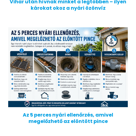
Vihar után hívnak minket a legtöbben – ilyen
károkat okoz a nyári özönvíz
Az 5 perces nyári ellenőrzés, amivel
megelőzhető az elöntött pince