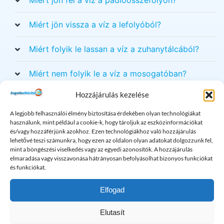
Miért jön fel a víz a padlóösszefolyón?
Miért jön vissza a víz a lefolyóból?
Miért folyik le lassan a víz a zuhanytálcából?
Miért nem folyik le a víz a mosogatóban?
Hozzájárulás kezelése
További érdekes cikkek a
A legjobb felhasználói élmény biztosítása érdekében olyan technológiákat
duguláselhárításról
használunk, mint például a cookie-k, hogy tároljuk az eszközinformációkat
és/vagy hozzáférjünk azokhoz. Ezen technológiákhoz való hozzájárulás
lehetővé teszi számunkra, hogy ezen az oldalon olyan adatokat dolgozzunk fel,
mint a böngészési viselkedés vagy az egyedi azonosítók. A hozzájárulás
elmaradása vagy visszavonása hátrányosan befolyásolhat bizonyos funkciókat
és funkciókat.
Elfogad
Elutasít