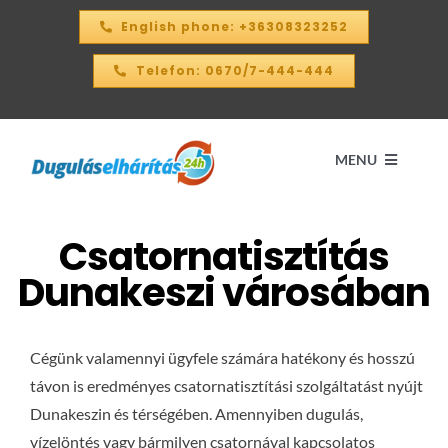
Kihagyás
English phone: +36308323252
Telefon: 0670/7-444-444
MENU
Csatornatisztítás
Kezdőlap
Dunakeszi városában
ÁRKALKULÁTOR – 2026
Cégünk valamennyi ügyfele számára hatékony és hosszú
SZOLGÁLTATÁSAINK
távon is eredményes csatornatisztítási szolgáltatást nyújt
Dunakeszin és térségében. Amennyiben dugulás,
KAPCSOLAT
vízelöntés vagy bármilyen csatornával kapcsolatos