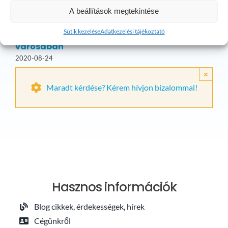
A beállítások megtekintése
Csatornatisztítás
Duguláselhárítás
és vízvezeték
Solymár területén
Sütik kezelése
Adatkezelési tájékoztató
szerelés Kerepes
2020-07-23
városában
2020-08-24
×
Maradt kérdése? Kérem hívjon bizalommal!
Hasznos információk
Blog cikkek, érdekességek, hírek
Cégünkről