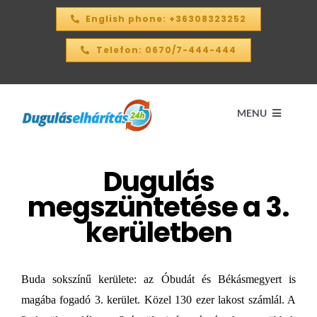
Kihagyás
English phone: +36308323252
Telefon: 0670/7-444-444
MENU
Dugulás
Kezdőlap
megszüntetése a 3.
ÁRKALKULÁTOR – 2026
kerületben
SZOLGÁLTATÁSAINK
Buda sokszínű kerülete: az Óbudát és Békásmegyert is
magába fogadó 3. kerület. Közel 130 ezer lakost számlál. A
KAPCSOLAT