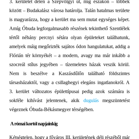
3. kerületet délen a Szépvölgyi út, míg északon – többek
között – Budakalász városa határolja. Talán hatalmas területe
is magyarázza, hogy a kerület ma sem mutat egységes képet.
Amíg Óbuda legforgalmasabb részének tekinthető Szentlélek
tértől néhány percnyi sétára olyan épületeket találhatunk,
amelyek máig megőrizték sajátos ódon hangulatukat, addig a
Flórián tér környékét – a modern, avagy ma már inkább a
szocreál stílus jegyében – tízemeletes házak veszik körül.
Nem is beszélve a Kaszásdűlőn található földszintes
társasházaktól, vagy a csillaghegyi elegáns ingatlanokról. A
3. kerület változatos épülettípusai pedig azok számára is
sokféle kihívást jelentenek, akik
dugulás
megszüntetést
végeznek Óbuda-Békásmegyer térségében.
A római kortól napjainkig
Kétségtelen, hogy a főváros III. kerületének déli részéből már