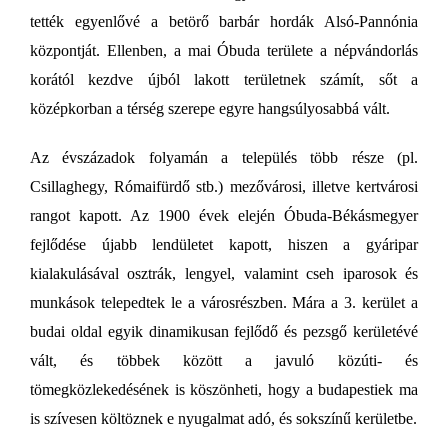
tették egyenlővé a betörő barbár hordák Alsó-Pannónia
központját. Ellenben, a mai Óbuda területe a népvándorlás
korától kezdve újból lakott területnek számít, sőt a
középkorban a térség szerepe egyre hangsúlyosabbá vált.
Az évszázadok folyamán a település több része (pl.
Csillaghegy, Rómaifürdő stb.) mezővárosi, illetve kertvárosi
rangot kapott. Az 1900 évek elején Óbuda-Békásmegyer
fejlődése újabb lendületet kapott, hiszen a gyáripar
kialakulásával osztrák, lengyel, valamint cseh iparosok és
munkások telepedtek le a városrészben. Mára a 3. kerület a
budai oldal egyik dinamikusan fejlődő és pezsgő kerületévé
vált, és többek között a javuló közúti- és
tömegközlekedésének is köszönheti, hogy a budapestiek ma
is szívesen költöznek e nyugalmat adó, és sokszínű kerületbe.