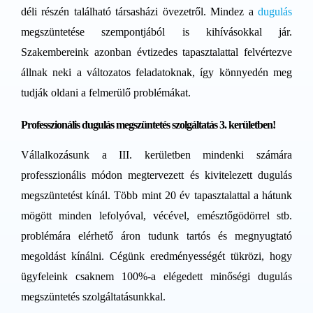
déli részén található társasházi övezetről. Mindez a
dugulás
megszüntetése szempontjából is kihívásokkal jár.
Szakembereink azonban évtizedes tapasztalattal felvértezve
állnak neki a változatos feladatoknak, így könnyedén meg
tudják oldani a felmerülő problémákat.
Professzionális dugulás megszüntetés szolgáltatás 3. kerületben!
Vállalkozásunk a III. kerületben mindenki számára
professzionális módon megtervezett és kivitelezett dugulás
megszüntetést kínál. Több mint 20 év tapasztalattal a hátunk
mögött minden lefolyóval, vécével, emésztőgödörrel stb.
problémára elérhető áron tudunk tartós és megnyugtató
megoldást kínálni. Cégünk eredményességét tükrözi, hogy
ügyfeleink csaknem 100%-a elégedett minőségi dugulás
megszüntetés szolgáltatásunkkal.