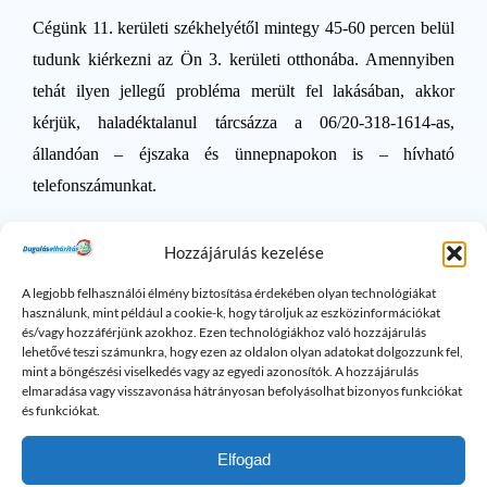
Cégünk 11. kerületi székhelyétől mintegy 45-60 percen belül
tudunk kiérkezni az Ön 3. kerületi otthonába. Amennyiben
tehát ilyen jellegű probléma merült fel lakásában, akkor
kérjük, haladéktalanul tárcsázza a 06/20-318-1614-as,
állandóan – éjszaka és ünnepnapokon is – hívható
telefonszámunkat.
Szeretnénk emlékeztetni Tisztelt Ügyfeleinket, hogy a III.
Hozzájárulás kezelése
kerület mellett Budapest teljes területén, valamint az
A legjobb felhasználói élmény biztosítása érdekében olyan technológiákat
agglomerációs övezetekben (Pest, Fejér, Komárom-
használunk, mint például a cookie-k, hogy tároljuk az eszközinformációkat
és/vagy hozzáférjünk azokhoz. Ezen technológiákhoz való hozzájárulás
Esztergom és Nógrád megyében) is vállaljuk a dugulás
lehetővé teszi számunkra, hogy ezen az oldalon olyan adatokat dolgozzunk fel,
megszüntetését.
mint a böngészési viselkedés vagy az egyedi azonosítók. A hozzájárulás
elmaradása vagy visszavonása hátrányosan befolyásolhat bizonyos funkciókat
és funkciókat.
Elfogad