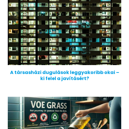
A társasházi dugulások leggyakoribb okai –
ki felel a javításért?