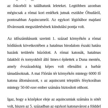
az őskorból is találhatunk leleteket. Legtöbben azonban
mégiscsak a római kori emlékek jutnak eszükbe Óbudáról,
pontosabban Aquincumról. Az egykori légiótábor majdani
fővárosunk megszületésének kiindulási pontja volt.
Az időszámításunk szerinti 1. század környékén a római
hódítások következtében a hatalmas birodalom északi határa
hazánk területén húzódott. A római katonák, hatalmas
falakból és tornyokból álló limes-t építettek a Duna mentén,
amely évszázadokig képes volt ellenállni a barbár
támadásoknak. A mai Flórián tér környékén mintegy 6000 fő
katona állomásozott, s az aquincumi település fénykorában
mintegy 50-60 ezer ember számára biztosított otthont.
Igaz, hogy a középkor eleje az aquincumiak számára is sötét
volt, hiszen az 5. században az egykori katonavárost a földdel