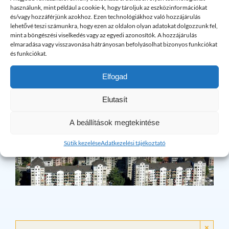
álló telefonszámunkon várjuk az Ön hívását is!
használunk, mint például a cookie-k, hogy tároljuk az eszközinformációkat
és/vagy hozzáférjünk azokhoz. Ezen technológiákhoz való hozzájárulás
lehetővé teszi számunkra, hogy ezen az oldalon olyan adatokat dolgozzunk fel,
mint a böngészési viselkedés vagy az egyedi azonosítók. A hozzájárulás
elmaradása vagy visszavonása hátrányosan befolyásolhat bizonyos funkciókat
és funkciókat.
Elfogad
Elutasít
A beállítások megtekintése
Sütik kezelése
Adatkezelési tájékoztató
×