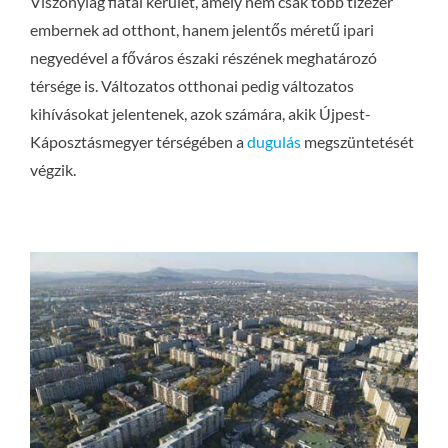
Viszonylag fiatal kerület, amely nem csak több tízezer
embernek ad otthont, hanem jelentős méretű ipari
negyedével a főváros északi részének meghatározó
térsége is. Változatos otthonai pedig változatos
kihívásokat jelentenek, azok számára, akik Újpest-
Káposztásmegyer térségében a
dugulás
megszüntetését
végzik.