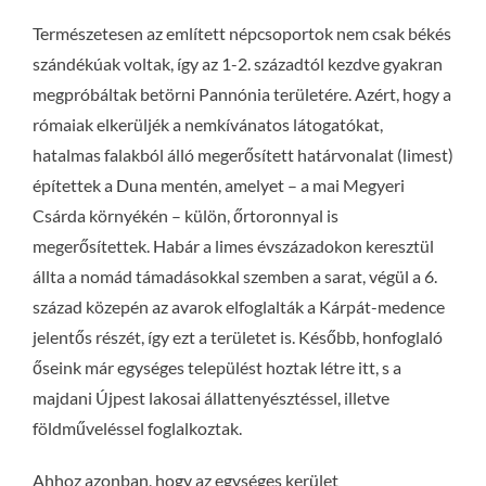
Természetesen az említett népcsoportok nem csak békés
szándékúak voltak, így az 1-2. századtól kezdve gyakran
megpróbáltak betörni Pannónia területére. Azért, hogy a
rómaiak elkerüljék a nemkívánatos látogatókat,
hatalmas falakból álló megerősített határvonalat (limest)
építettek a Duna mentén, amelyet – a mai Megyeri
Csárda környékén – külön, őrtoronnyal is
megerősítettek. Habár a limes évszázadokon keresztül
állta a nomád támadásokkal szemben a sarat, végül a 6.
század közepén az avarok elfoglalták a Kárpát-medence
jelentős részét, így ezt a területet is. Később, honfoglaló
őseink már egységes települést hoztak létre itt, s a
majdani Újpest lakosai állattenyésztéssel, illetve
földműveléssel foglalkoztak.
Ahhoz azonban, hogy az egységes kerület