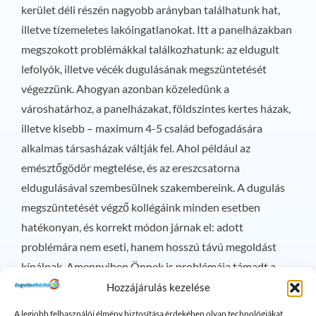
kerület déli részén nagyobb arányban találhatunk hat,
illetve tízemeletes lakóingatlanokat. Itt a panelházakban
megszokott problémákkal találkozhatunk: az eldugult
lefolyók, illetve vécék dugulásának megszüntetését
végezzünk. Ahogyan azonban közeledünk a
városhatárhoz, a panelházakat, földszintes kertes házak,
illetve kisebb – maximum 4-5 család befogadására
alkalmas társasházak váltják fel. Ahol például az
emésztőgödör megtelése, és az ereszcsatorna
eldugulásával szembesülnek szakembereink. A dugulás
megszüntetését végző kollégáink minden esetben
hatékonyan, és korrekt módon járnak el: adott
problémára nem eseti, hanem hosszú távú megoldást
kínálnak. Amennyiben Önnek is problémája támadt a
vécével vagy a lefolyóval, úgy a 06/20-318-1614-as,
Hozzájárulás kezelése
állandóan – éjszaka és ünnepnapokon is – rendelkezésre
A legjobb felhasználói élmény biztosítása érdekében olyan technológiákat