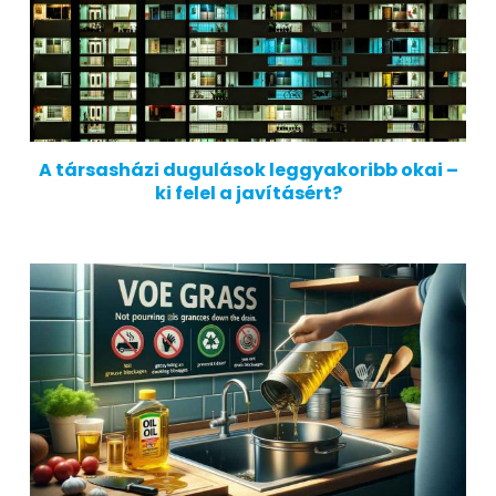
A társasházi dugulások leggyakoribb okai –
ki felel a javításért?