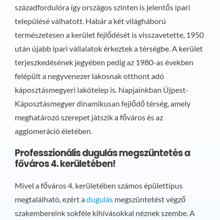
századfordulóra így országos szinten is jelentős ipari
településé válhatott. Habár a két világháború
természetesen a kerület fejlődését is visszavetette, 1950
után újabb ipari vállalatok érkeztek a térségbe. A kerület
terjeszkedésének jegyében pedig az 1980-as években
felépült a negyvenezer lakosnak otthont adó
káposztásmegyeri lakótelep is. Napjainkban Újpest-
Káposztásmegyer dinamikusan fejlődő térség, amely
meghatározó szerepet játszik a főváros és az
agglomeráció életében.
Professzionális dugulás megszüntetés a
főváros 4. kerületében!
Mivel a főváros 4. kerületében számos épülettípus
megtalálható, ezért a
dugulás
megszüntetést végző
szakembereink sokféle kihívásokkal néznek szembe. A