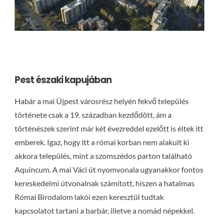
Pest északi kapujában
Habár a mai Újpest városrész helyén fekvő település
története csak a 19. században kezdődött, ám a
történészek szerint már két évezreddel ezelőtt is éltek itt
emberek. Igaz, hogy itt a római korban nem alakult ki
akkora település, mint a szomszédos parton található
Aquincum. A mai Váci út nyomvonala ugyanakkor fontos
kereskedelmi útvonalnak számított, hiszen a hatalmas
Római Birodalom lakói ezen keresztül tudtak
kapcsolatot tartani a barbár, illetve a nomád népekkel.