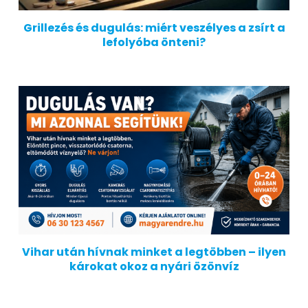
Grillezés és dugulás: miért veszélyes a zsírt a
lefolyóba önteni?
Vihar után hívnak minket a legtöbben – ilyen
károkat okoz a nyári özönvíz