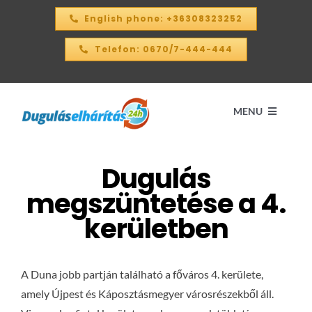
Kihagyás
English phone: +36308323252
Telefon: 0670/7-444-444
MENU
Dugulás
Kezdőlap
megszüntetése a 4.
ÁRKALKULÁTOR – 2026
kerületben
SZOLGÁLTATÁSAINK
A Duna jobb partján található a főváros 4. kerülete,
amely Újpest és Káposztásmegyer városrészekből áll.
KAPCSOLAT