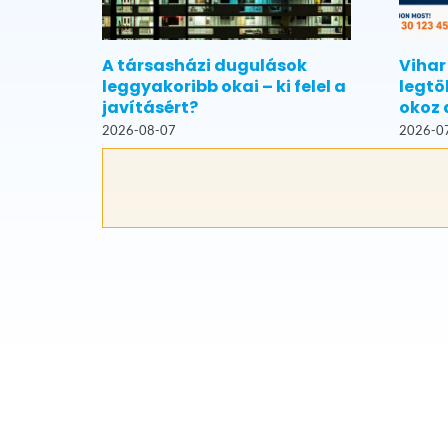
A társasházi dugulások
Vihar
leggyakoribb okai – ki felel a
legtö
javításért?
okoz 
2026-08-07
2026-0