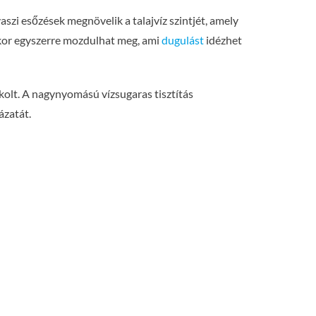
aszi esőzések megnövelik a talajvíz szintjét, amely
nkor egyszerre mozdulhat meg, ami
dugulást
idézhet
olt. A nagynyomású vízsugaras tisztítás
ázatát.