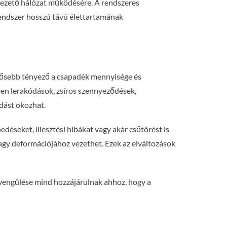
vezető hálózat működésére. A rendszeres
rendszer hosszú távú élettartamának
entősebb tényező a csapadék mennyisége és
ben lerakódások, zsíros szennyeződések,
dást okozhat.
déseket, illesztési hibákat vagy akár csőtörést is
agy deformációjához vezethet. Ezek az elváltozások
gyengülése mind hozzájárulnak ahhoz, hogy a