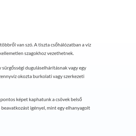
öbbről van szó. A tiszta csőhálózatban a víz
 kellemetlen szagokhoz vezethetnek.
 sürgősségi duguláselhárításnak vagy egy
szennyvíz okozta burkolati vagy szerkezeti
al pontos képet kaphatunk a csövek belső
b beavatkozást igényel, mint egy elhanyagolt