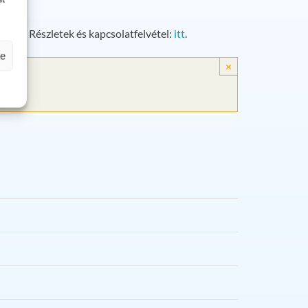
jön. Részletek és kapcsolatfelvétel:
itt
.
se
×