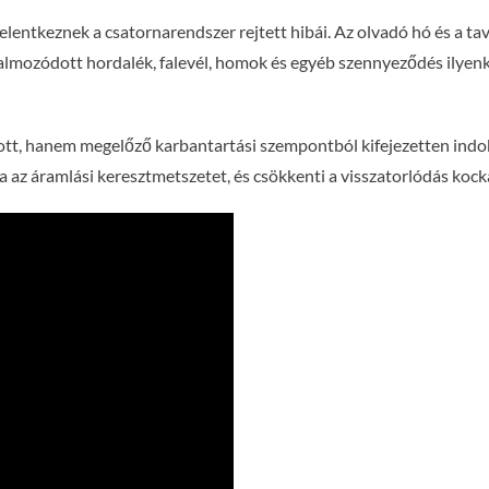
lentkeznek a csatornarendszer rejtett hibái. Az olvadó hó és a tav
elhalmozódott hordalék, falevél, homok és egyéb szennyeződés ilye
ott, hanem megelőző karbantartási szempontból kifejezetten indok
ja az áramlási keresztmetszetet, és csökkenti a visszatorlódás kock