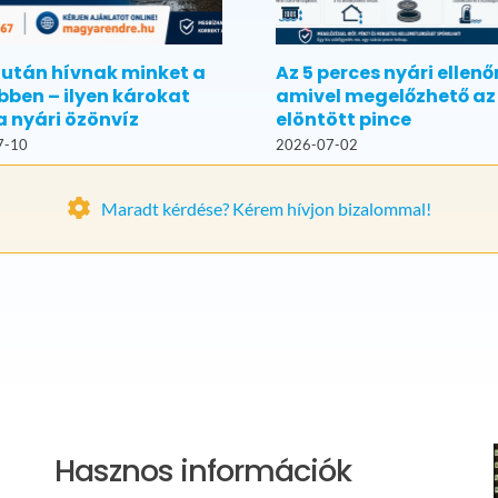
 után hívnak minket a
Az 5 perces nyári ellenő
bben – ilyen károkat
amivel megelőzhető az
a nyári özönvíz
elöntött pince
7-10
2026-07-02
Maradt kérdése? Kérem hívjon bizalommal!
Hasznos információk