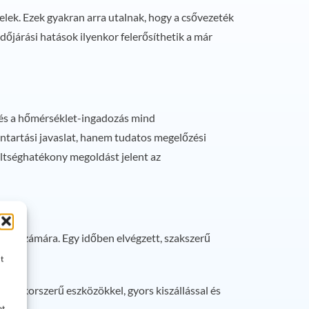
elek. Ezek gyakran arra utalnak, hogy a csővezeték
dőjárási hatások ilyenkor felerősíthetik a már
k és a hőmérséklet-ingadozás mind
ntartási javaslat, hanem tudatos megelőzési
öltséghatékony megoldást jelent az
szer számára. Egy időben elvégzett, szakszerű
t
unk korszerű eszközökkel, gyors kiszállással és
at