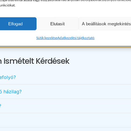
funkciókat.
ogy csatornarendszere a tavaszi időszakban is megbízhatóan működ
Elfogad
Elutasít
A beállítások megtekinté
Maradt kérdése? Kérem hívjon bizalommal!
Sütik kezelése
Adatkezelési tájékoztató
 Ismételt Kérdések
efolyó?
ó házilag?
?