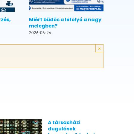
rzés,
Miért büdös a lefolyó a nagy
melegben?
2026-06-26
×
A társasházi
dugulások