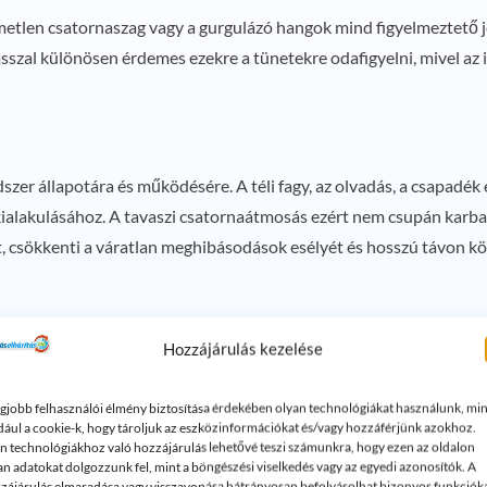
lemetlen csatornaszag vagy a gurgulázó hangok mind figyelmeztető j
sszal különösen érdemes ezekre a tünetekre odafigyelni, mivel az i
dszer állapotára és működésére. A téli fagy, az olvadás, a csapadé
kialakulásához. A tavaszi csatornaátmosás ezért nem csupán karba
t, csökkenti a váratlan meghibásodások esélyét és hosszú távon k
odik!
Hozzájárulás kezelése
 a tavaszi csapadék komoly igénybevételt jelentenek a csatornarend
afolyást és a költséges javításokat.
egjobb felhasználói élmény biztosítása érdekében olyan technológiákat használunk, min
dául a cookie-k, hogy tároljuk az eszközinformációkat és/vagy hozzáférjünk azokhoz.
n technológiákhoz való hozzájárulás lehetővé teszi számunkra, hogy ezen az oldalon
álózatát, bízza a munkát tapasztalt szakemberre. Szakértő csapat
an adatokat dolgozzunk fel, mint a böngészési viselkedés vagy az egyedi azonosítók. A
zájárulás elmaradása vagy visszavonása hátrányosan befolyásolhat bizonyos funkciók