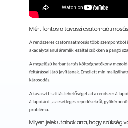
Miért fontos a tavaszi csatornaátmosá
A rendszeres csatornaátmosás több szempontból is e
akadálytalanul áramlik, ezáltal csökken a pangó s
A megelőző karbantartás költséghatékony megoldás
feltárással járó javításnak. Emellett minimalizálha
károsodás.
A tavaszi tisztítás lehetőséget ad a rendszer álla
állapotáról, az esetleges repedésekről, gyökérbenö
probléma.
Milyen jelek utalnak arra, hogy szükség 