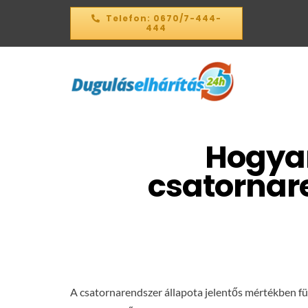
Kihagyás
Telefon: 0670/7-444-
444
Hogyan
csatornare
A csatornarendszer állapota jelentős mértékben függ