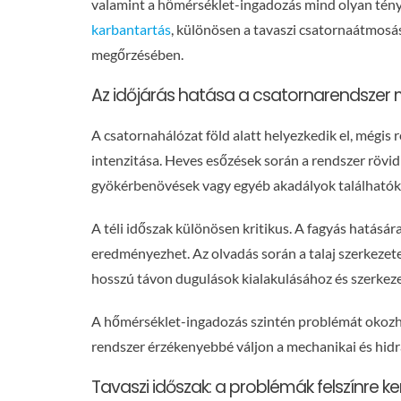
valamint a hőmérséklet-ingadozás mind olyan tény
karbantartás
, különösen a tavaszi csatornaátmosá
megőrzésében.
Az időjárás hatása a csatornarendszer
A csatornahálózat föld alatt helyezkedik el, mégis
intenzitása. Heves esőzések során a rendszer rövid
gyökérbenövések vagy egyéb akadályok találhatók,
A téli időszak különösen kritikus. A fagyás hatásár
eredményezhet. Az olvadás során a talaj szerkezet
hosszú távon dugulások kialakulásához és szerkeze
A hőmérséklet-ingadozás szintén problémát okozhat
rendszer érzékenyebbé váljon a mechanikai és hidra
Tavaszi időszak: a problémák felszínre ke