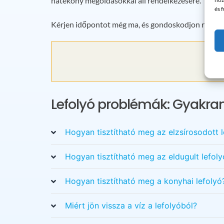
hatékony megoldásokkal áll rendelkezésére.
és 
Kérjen időpontot még ma, és gondoskodjon róla, h
Lefolyó problémák: Gyakran
Hogyan tisztítható meg az elzsírosodott l
Hogyan tisztítható meg az eldugult lefoly
Hogyan tisztítható meg a konyhai lefolyó
Miért jön vissza a víz a lefolyóból?