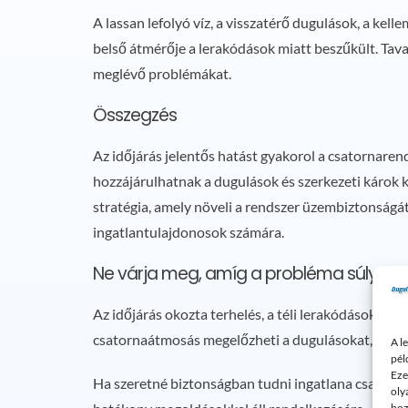
A lassan lefolyó víz, a visszatérő dugulások, a kel
belső átmérője a lerakódások miatt beszűkült. Tava
meglévő problémákat.
Összegzés
Az időjárás jelentős hatást gyakorol a csatornaren
hozzájárulhatnak a dugulások és szerkezeti károk 
stratégia, amely növeli a rendszer üzembiztonságá
ingatlantulajdonosok számára.
Ne várja meg, amíg a probléma súlyosb
Az időjárás okozta terhelés, a téli lerakódások és
csatornaátmosás megelőzheti a dugulásokat, a vissz
A l
pél
Eze
Ha szeretné biztonságban tudni ingatlana csatornah
oly
hoz