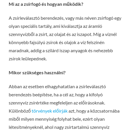
Mi az a zsírfogó és hogyan működik?
A zsírleválasztó berendezés, vagy más néven zsírfogó egy
olyan speciális tartály, ami kiválasztja az áramló
szennyvízből a zsírt, az olajat és az iszapot. Míg a víznél
könnyebb fajsúlyú zsírok és olajok a víz felszínén
maradnak, addig a szilárd iszap anyagok és nehezebb
zsírok leülepednek.
Mikor szükséges használni?
Abban az esetben elhagyhatatlan a zsírleválasztó
berendezés beépítése, ha a cél az, hogy a kifolyó
szennyvíz zsírértéke megfeleljen az előírásoknak.
Különböző
törvények előírják
azt, hogy a közcsatornába
miből milyen mennyiség folyhat bele, ezért olyan
létesítményeknél, ahol nagy zsírtartalmú szennyvíz