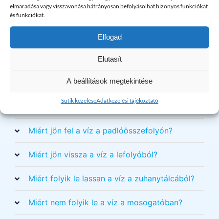
elmaradása vagy visszavonása hátrányosan befolyásolhat bizonyos funkciókat
Hogyan tisztítható meg az elzsírosodott
és funkciókat.
lefolyó?
Elfogad
Hogyan tisztítható meg az eldugult lefolyó
házilag?
Elutasít
A beállítások megtekintése
Hogyan tisztítható meg a konyhai lefolyó?
Sütik kezelése
Adatkezelési tájékoztató
Miért jön vissza a víz a lefolyóból?
Miért jön fel a víz a padlóösszefolyón?
Miért jön vissza a víz a lefolyóból?
Miért folyik le lassan a víz a zuhanytálcából?
Miért nem folyik le a víz a mosogatóban?