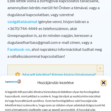
Ezek lettek volna a zsírfogóval kapcsolatos tanácsaink,
amennyiben kérdés merült fel Önben a témával, vagy a
dugulással kapcsolatban, vagy szeretné
szolgáltatásaimat
igénybe venni, hívjon bátran a
+3670/744-4444-es telefonszámon, akár
ünnepnapokon is, az év minden napján, keressen a
dugulaselharitass@gmail.com
e-mail címen, vagy a
Facebook-on
, ahol naprakész információkat tudhat meg
a vállalkozásommal kapcsolatban!
×
Maradt kérdése? Kérem hívjon bizalommal!
Hozzájárulás kezelése
A legjobb felhasználói élmény biztosítása érdekében olyan technológiákat
Lefolyó problémák: Gyakran
használunk, mint például a cookie-k, hogy tároljuk az eszközinformációkat
Ismételt Kérdések
és/vagy hozzáférjünk azokhoz. Ezen technológiákhoz való hozzájárulás
lehetővé teszi számunkra, hogy ezen az oldalon olyan adatokat dolgozzunk fel,
mint a böngészési viselkedés vagy az egyedi azonosítók. A hozzájárulás