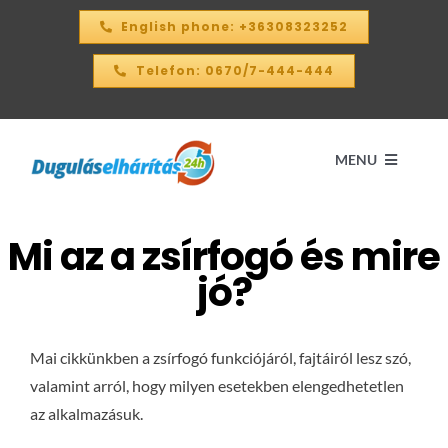
Kihagyás
English phone: +36308323252
Telefon: 0670/7-444-444
MENU
Mi az a zsírfogó és mire
Kezdőlap
jó?
ÁRKALKULÁTOR – 2026
Mai cikkünkben a zsírfogó funkciójáról, fajtáiról lesz szó,
SZOLGÁLTATÁSAINK
valamint arról, hogy milyen esetekben elengedhetetlen
az alkalmazásuk.
KAPCSOLAT