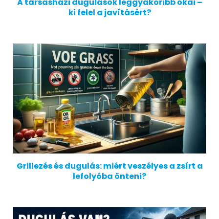
A társasházi dugulások leggyakoribb okai –
ki felel a javításért?
Grillezés és dugulás: miért veszélyes a zsírt a
lefolyóba önteni?