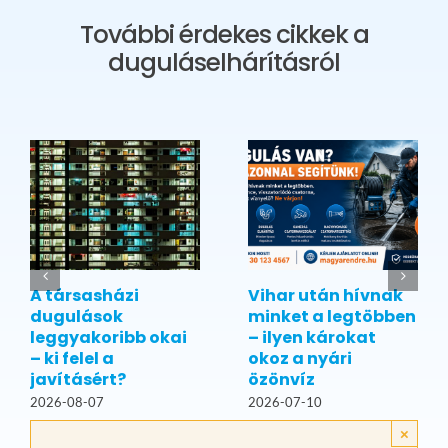
További érdekes cikkek a
duguláselhárításról
A társasházi
Vihar után hívnak
dugulások
minket a legtöbben
leggyakoribb okai
– ilyen károkat
– ki felel a
okoz a nyári
javításért?
özönvíz
2026-08-07
2026-07-10
×