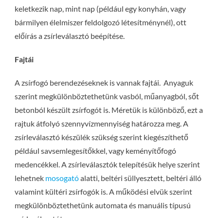
keletkezik nap, mint nap (például egy konyhán, vagy
bármilyen élelmiszer feldolgozó létesítménynél), ott
előírás a zsírleválasztó beépítése.
Fajtái
A zsírfogó berendezéseknek is vannak fajtái. Anyaguk
szerint megkülönböztethetünk vasból, műanyagból, sőt
betonból készült zsírfogót is. Méretük is különböző, ezt a
rajtuk átfolyó szennyvízmennyiség határozza meg. A
zsírleválasztó készülék szükség szerint kiegészíthető
például savsemlegesítőkkel, vagy keményítőfogó
medencékkel. A zsírleválasztók telepítésük helye szerint
lehetnek
mosogató
alatti, beltéri süllyesztett, beltéri álló
valamint kültéri zsírfogók is. A működési elvük szerint
megkülönböztethetünk automata és manuális típusú