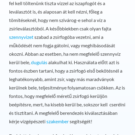
fel kell töltenünk tiszta vízzel az iszapfogót és a
leválasztót is, és alaposan át kell nézni, főleg a
tömítéseknél, hogy nem szivárog-e sehol a víz a
zsírleválasztóból. A későbbiekben csak olyan fajta
szennyvizet
szabad a zsírfogóba vezetni, ami a
működését nem fogja gátolni, vagy meghibásodását
okozni. Abban az esetben, ha nem megfelelő szennyvíz
kerül bele,
dugulás
alakulhat ki. Használata előtt azt is
fontos észben tartani, hogy a zsírfogó első bekötésnél a
leghatékonyabb, amint zsír, vagy más maradványok
kerülnek bele, teljesítménye folyamatosan csökken. Az is
fontos, hogy megfelelő méretű zsírfogó kerüljön
beépítésre, mert, ha kisebb kerül be, sokszor kell cserélni
és tisztítani. A megfelelő berendezés kiválasztásában
kérje vízgépészeti
szakember
segítségét!