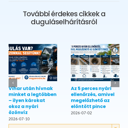
További érdekes cikkek a
duguláselhárításról
Vihar után hívnak
Az 5 perces nyári
minket a legtöbben
ellenőrzés, amivel
– ilyen károkat
megelőzhető az
okoz a nyári
elöntött pince
özönvíz
2026-07-02
2026-07-10
×