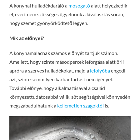
A konyhai hulladékdaráló a
mosogató
alatt helyezkedik
el, ezért nem szükséges ügyelnünk a kiválasztás során,
hogy szemet gyönyörködtető legyen.
Mik az előnyei?
A konyhamalacnak számos előnyét tartjuk számon.
Amellett, hogy szinte másodpercek leforgása alatt őrli
apróra a szerves hulladékokat, majd a
lefolyóba
engedi
azt, szinte semmilyen karbantartást nem igényel.
További előnye, hogy alkalmazásával a család
környezettudatosabbá válik, sőt segítségével könnyedén
megszabadulhatunk a
kellemetlen szagoktól
is.