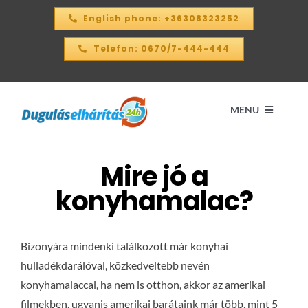
Kihagyás
English phone: +36308323252
Telefon: 0670/7-444-444
MENU
Mire jó a
Kezdőlap
konyhamalac?
ÁRKALKULÁTOR – 2026
Bizonyára mindenki találkozott már konyhai
SZOLGÁLTATÁSAINK
hulladékdarálóval, közkedveltebb nevén
konyhamalaccal, ha nem is otthon, akkor az amerikai
KAPCSOLAT
filmekben, ugyanis amerikai barátaink már több, mint 5