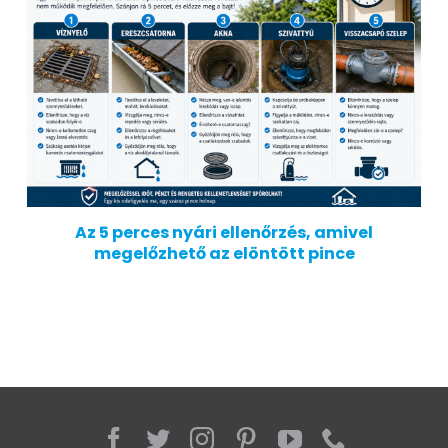
Az 5 perces nyári ellenőrzés, amivel
megelőzhető az elöntött pince