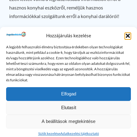
hasznos konyhai eszközről, reméljük hasznos
információkkal szolgáltunk erről a konyhai darálóról!
Szeretne naprakész lenni a vállalkozásomat érintő
Hozzájárulás kezelése
újdonságokkal kapcsolatban? Kövessen a
Facebookon
,
A legjobb felhasználói élmény biztosítása érdekében olyan technológiákat
és a többi közösségi média platformon! Segítségre lenne
használunk, mint például a cookie-k, hogy tároljuk az eszközinformációkat
szüksége? Keressen bizalommal a nap bármely órájában
és/vagy hozzáférjünk azokhoz. Ezen technológiákhoz való hozzájárulás
lehetővé teszi számunkra, hogy ezen az oldalon olyan adatokat dolgozzunk fel,
a +3670/7444-444-es telefonszámon, vagy a
mint a böngészési viselkedés vagy az egyedi azonosítók. A hozzájárulás
dugulaselharitass@gmail.com
e-mail címen!
elmaradása vagy visszavonása hátrányosan befolyásolhat bizonyos funkciókat
és funkciókat.
×
Elfogad
Maradt kérdése? Kérem hívjon bizalommal!
Elutasít
Lefolyó problémák: Gyakran
A beállítások megtekintése
Ismételt Kérdések
Sütik kezelése
Adatkezelési tájékoztató