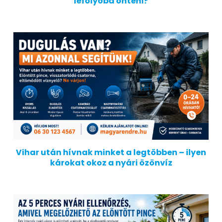
lefolyóba önteni?
Vihar után hívnak minket a legtöbben – ilyen
károkat okoz a nyári özönvíz