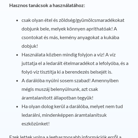
Hasznos tanácsok a használatához:
csak olyan étel és zöldség/gyümölcsmaradékokat
dobjunk bele, melyek könnyen apríthatóak! A
csontokat és más, kemény anyagokat a kukába
dobjuk!
Használata közben mindig folyjon a víz! A víz
juttatja el a ledarált ételmaradékot a lefolyóba, és a
folyó víz tisztítja ki a berendezés belsejét is.
A darálóba nyúlni sosem szabad! Amennyiben
mégis muszáj belenyúlnunk, azt csak
áramtalanított állapotban tegyük!
Ha olyan dolog kerül a darálóba, melyet nem tud
ledarálni, mindenképpen áramtalanítsuk
eszközünket!
Ezek lettek volna a leghasznosabb információk erről a