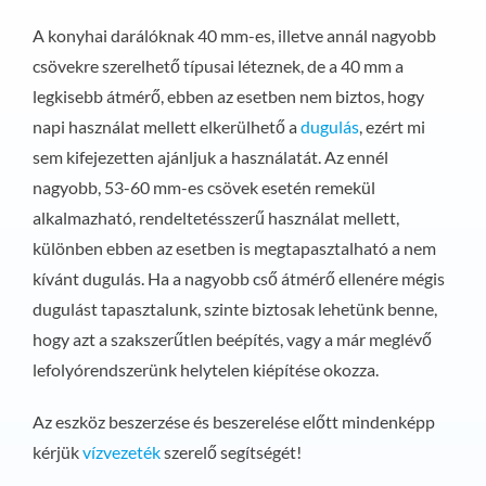
A konyhai darálóknak 40 mm-es, illetve annál nagyobb
csövekre szerelhető típusai léteznek, de a 40 mm a
legkisebb átmérő, ebben az esetben nem biztos, hogy
napi használat mellett elkerülhető a
dugulás
, ezért mi
sem kifejezetten ajánljuk a használatát. Az ennél
nagyobb, 53-60 mm-es csövek esetén remekül
alkalmazható, rendeltetésszerű használat mellett,
különben ebben az esetben is megtapasztalható a nem
kívánt dugulás. Ha a nagyobb cső átmérő ellenére mégis
dugulást tapasztalunk, szinte biztosak lehetünk benne,
hogy azt a szakszerűtlen beépítés, vagy a már meglévő
lefolyórendszerünk helytelen kiépítése okozza.
Az eszköz beszerzése és beszerelése előtt mindenképp
kérjük
vízvezeték
szerelő segítségét!