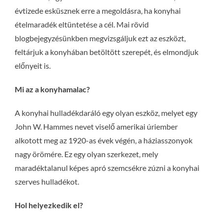
évtizede esküsznek erre a megoldásra, ha konyhai
ételmaradék eltüntetése a cél. Mai rövid
blogbejegyzésünkben megvizsgáljuk ezt az eszközt,
feltárjuk a konyhában betöltött szerepét, és elmondjuk
előnyeit is.
Mi az a konyhamalac?
A konyhai hulladékdaráló egy olyan eszköz, melyet egy
John W. Hammes nevet viselő amerikai úriember
alkotott meg az 1920-as évek végén, a háziasszonyok
nagy örömére. Ez egy olyan szerkezet, mely
maradéktalanul képes apró szemcsékre zúzni a konyhai
szerves hulladékot.
Hol helyezkedik el?