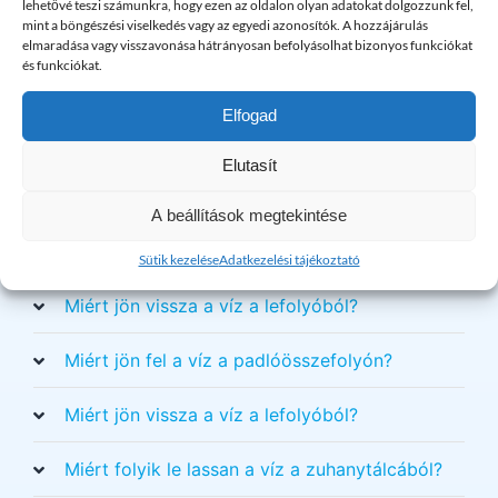
lehetővé teszi számunkra, hogy ezen az oldalon olyan adatokat dolgozzunk fel,
Ismételt Kérdések
mint a böngészési viselkedés vagy az egyedi azonosítók. A hozzájárulás
elmaradása vagy visszavonása hátrányosan befolyásolhat bizonyos funkciókat
és funkciókat.
Hogyan tisztítható meg az elzsírosodott
lefolyó?
Elfogad
Hogyan tisztítható meg az eldugult lefolyó
Elutasít
házilag?
A beállítások megtekintése
Hogyan tisztítható meg a konyhai lefolyó?
Sütik kezelése
Adatkezelési tájékoztató
Miért jön vissza a víz a lefolyóból?
Miért jön fel a víz a padlóösszefolyón?
Miért jön vissza a víz a lefolyóból?
Miért folyik le lassan a víz a zuhanytálcából?