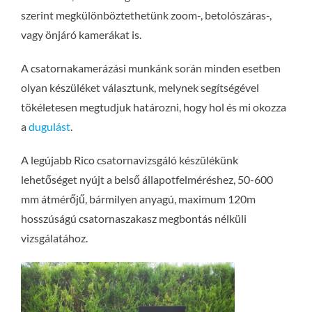
szerint megkülönböztethetünk zoom-, betolószáras-,
vagy önjáró kamerákat is.
A csatornakamerázási munkánk során minden esetben
olyan készüléket választunk, melynek segítségével
tökéletesen megtudjuk határozni, hogy hol és mi okozza
a
dugulást
.
A legújabb Rico csatornavizsgáló készülékünk
lehetőséget nyújt a belső állapotfelméréshez, 50-600
mm átmérőjű, bármilyen anyagú, maximum 120m
hosszúságú csatornaszakasz megbontás nélküli
vizsgálatához.