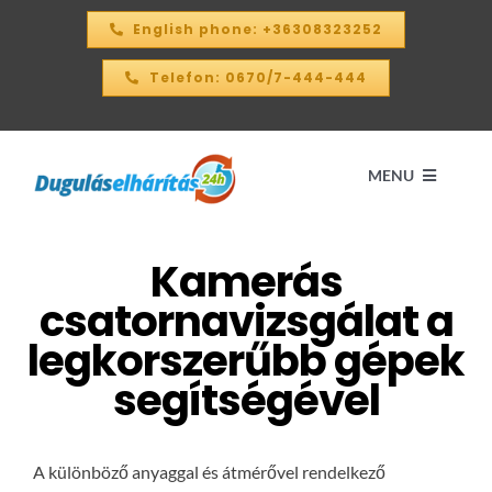
Kihagyás
English phone: +36308323252
Telefon: 0670/7-444-444
MENU
Kamerás
Kezdőlap
csatornavizsgálat a
ÁRKALKULÁTOR – 2026
legkorszerűbb gépek
segítségével
SZOLGÁLTATÁSAINK
A különböző anyaggal és átmérővel rendelkező
KAPCSOLAT