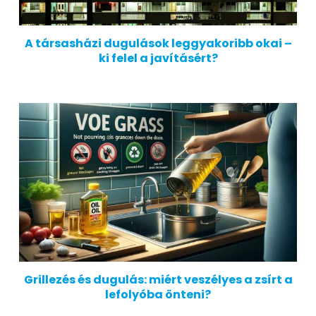
A társasházi dugulások leggyakoribb okai –
ki felel a javításért?
Grillezés és dugulás: miért veszélyes a zsírt a
lefolyóba önteni?