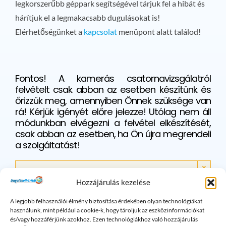
legkorszerűbb géppark segítségével tárjuk fel a hibát és
hárítjuk el a legmakacsabb dugulásokat is!
Elérhetőségünket a
kapcsolat
menüpont alatt találod!
Fontos! A kamerás csatornavizsgálatról
felvételt csak abban az esetben készítünk és
őrizzük meg, amennyiben Önnek szüksége van
rá! Kérjük igényét előre jelezze! Utólag nem áll
módunkban elvégezni a felvétel elkészítését,
csak abban az esetben, ha Ön újra megrendeli
a szolgáltatást!
×
Maradt kérdése? Kérem hívjon bizalommal!
Hozzájárulás kezelése
A legjobb felhasználói élmény biztosítása érdekében olyan technológiákat
használunk, mint például a cookie-k, hogy tároljuk az eszközinformációkat
Lefolyó problémák: Gyakran
és/vagy hozzáférjünk azokhoz. Ezen technológiákhoz való hozzájárulás