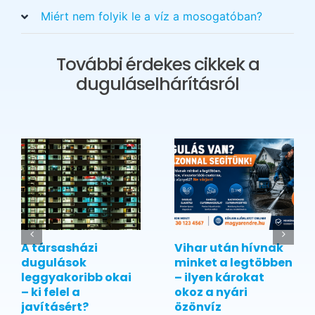
Miért nem folyik le a víz a mosogatóban?
További érdekes cikkek a
duguláselhárításról
A társasházi
Vihar után hívnak
dugulások
minket a legtöbben
leggyakoribb okai
– ilyen károkat
– ki felel a
okoz a nyári
javításért?
özönvíz