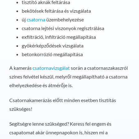
tisztító aknák feltárása
bekötések feltárása és vizsgálata
új
csatorna
üzembehelyezése
csatorna lejtési viszonyok regisztrálása
exfiltráció, infiltráció megállapítása
gyökérképződések vizsgálata
betonkorrózió megállapítása
A kamerás
csatornavizsgálat
során a csatornaszakaszról
színes felvétel készül, melyről megállapítható a csatorna
elhelyezkedése és átmérője is.
Csatornakamerázás előtt minden esetben tisztítás
szükséges!
Segítségre lenne szükséged? Keress fel engem és
csapatomat akár ünnepnapokon is, hiszen mi a