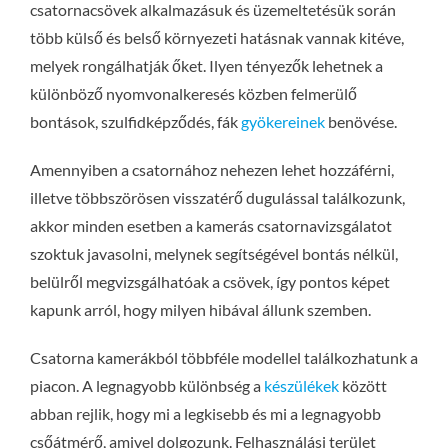
csatornacsövek alkalmazásuk és üzemeltetésük során
több külső és belső környezeti hatásnak vannak kitéve,
melyek rongálhatják őket. Ilyen tényezők lehetnek a
különböző nyomvonalkeresés közben felmerülő
bontások, szulfidképződés, fák
gyökereinek
benövése.
Amennyiben a csatornához nehezen lehet hozzáférni,
illetve többszörösen visszatérő dugulással találkozunk,
akkor minden esetben a kamerás csatornavizsgálatot
szoktuk javasolni, melynek segítségével bontás nélkül,
belülről megvizsgálhatóak a csövek, így pontos képet
kapunk arról, hogy milyen hibával állunk szemben.
Csatorna kamerákból többféle modellel találkozhatunk a
piacon. A legnagyobb különbség a
készülékek
között
abban rejlik, hogy mi a legkisebb és mi a legnagyobb
csőátmérő, amivel dolgozunk. Felhasználási terület