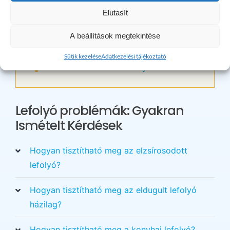
Tel: 06/20-318-1614
Elutasít
Minden jog fenntarva, MagyarEndre.hu
A beállítások megtekintése
×
Sütik kezelése
Adatkezelési tájékoztató
Maradt kérdése? Kérem hívjon bizalommal!
Lefolyó problémák: Gyakran
Ismételt Kérdések
Hogyan tisztítható meg az elzsírosodott
lefolyó?
Hogyan tisztítható meg az eldugult lefolyó
házilag?
Hogyan tisztítható meg a konyhai lefolyó?