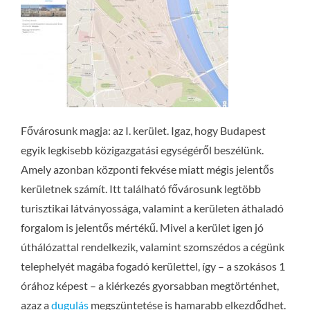
Fővárosunk magja: az I. kerület. Igaz, hogy Budapest
egyik legkisebb közigazgatási egységéről beszélünk.
Amely azonban központi fekvése miatt mégis jelentős
kerületnek számít. Itt található fővárosunk legtöbb
turisztikai látványossága, valamint a kerületen áthaladó
forgalom is jelentős mértékű. Mivel a kerület igen jó
úthálózattal rendelkezik, valamint szomszédos a cégünk
telephelyét magába fogadó kerülettel, így – a szokásos 1
órához képest – a kiérkezés gyorsabban megtörténhet,
azaz a
dugulás
megszüntetése is hamarabb elkezdődhet.