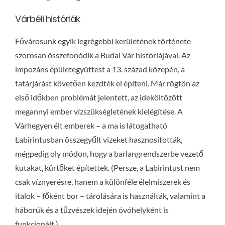
Várbéli históriák
Fővárosunk egyik legrégebbi kerületének története
szorosan összefonódik a Budai Vár históriájával. Az
impozáns épületegyüttest a 13. század közepén, a
tatárjárást követően kezdték el építeni. Már rögtön az
első időkben problémát jelentett, az ideköltözött
megannyi ember vízszükségletének kielégítése. A
Várhegyen élt emberek – a ma is látogatható
Labirintusban összegyűlt vizeket hasznosították,
mégpedig oly módon, hogy a barlangrendszerbe vezető
kutakat, kürtőket építettek. (Persze, a Labirintust nem
csak víznyerésre, hanem a különféle élelmiszerek és
italok – főként bor – tárolására is használták, valamint a
háborúk és a tűzvészek idején óvóhelyként is
funkcionált.)