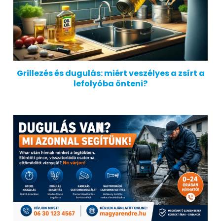
Grillezés és dugulás: miért veszélyes a zsírt a
lefolyóba önteni?