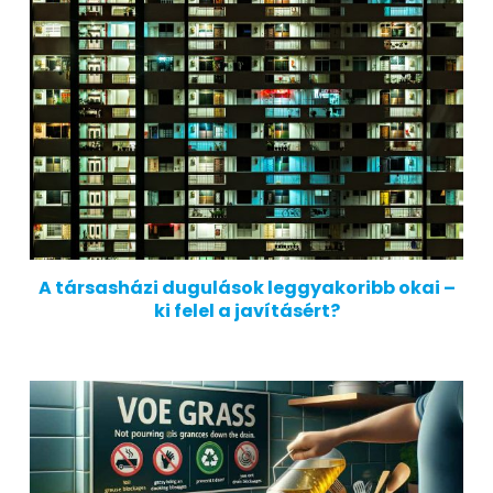
A társasházi dugulások leggyakoribb okai –
ki felel a javításért?