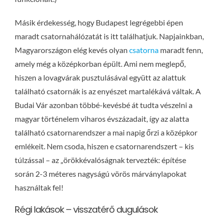
Másik érdekesség, hogy Budapest legrégebbi épen
maradt csatornahálózatát is itt találhatjuk. Napjainkban,
Magyarországon elég kevés olyan
csatorna
maradt fenn,
amely még a középkorban épült. Ami nem meglepő,
hiszen a lovagvárak pusztulásával együtt az alattuk
található csatornák is az enyészet martalékává váltak. A
Budai Vár azonban többé-kevésbé át tudta vészelni a
magyar történelem viharos évszázadait, így az alatta
található csatornarendszer a mai napig őrzi a középkor
emlékeit. Nem csoda, hiszen e csatornarendszert – kis
túlzással – az „örökkévalóságnak tervezték: építése
során 2-3 méteres nagyságú vörös márványlapokat
használtak fel!
Régi lakások – visszatérő dugulások