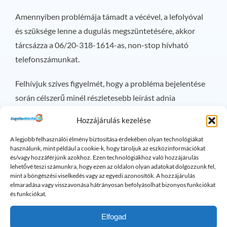
Amennyiben problémája támadt a vécével, a lefolyóval
és szüksége lenne a dugulás megszüntetésére, akkor
tárcsázza a 06/20-318-1614-as, non-stop hívható
telefonszámunkat.
Felhívjuk szíves figyelmét, hogy a probléma bejelentése
során célszerű minél részletesebb leírást adnia
munkatársunknak, a dugulás keletkezésének helyéről,
Hozzájárulás kezelése
valamint idejéről.
A legjobb felhasználói élmény biztosítása érdekében olyan technológiákat
használunk, mint például a cookie-k, hogy tároljuk az eszközinformációkat
Szeretnénk emlékeztetni Kedves Ügyfeleinket, hogy
és/vagy hozzáférjünk azokhoz. Ezen technológiákhoz való hozzájárulás
cégünk az I. kerület mellett a főváros teljes területén,
lehetővé teszi számunkra, hogy ezen az oldalon olyan adatokat dolgozzunk fel,
mint a böngészési viselkedés vagy az egyedi azonosítók. A hozzájárulás
valamint az agglomerációs megyékben (Pest, Fejér,
elmaradása vagy visszavonása hátrányosan befolyásolhat bizonyos funkciókat
Komárom-Esztergom és Nógrád) is végez professzionális
és funkciókat.
dugulás megszüntetést.
Elfogad