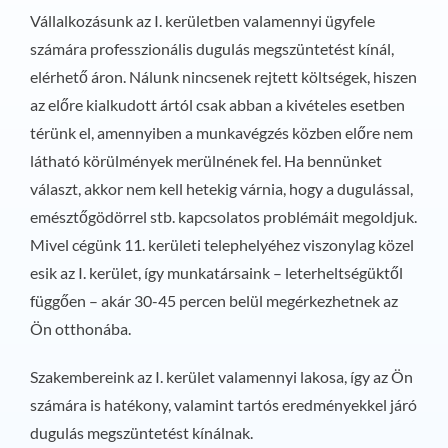
Vállalkozásunk az I. kerületben valamennyi ügyfele
számára professzionális dugulás megszüntetést kínál,
elérhető áron. Nálunk nincsenek rejtett költségek, hiszen
az előre kialkudott ártól csak abban a kivételes esetben
térünk el, amennyiben a munkavégzés közben előre nem
látható körülmények merülnének fel. Ha bennünket
választ, akkor nem kell hetekig várnia, hogy a dugulással,
emésztőgödörrel stb. kapcsolatos problémáit megoldjuk.
Mivel cégünk 11. kerületi telephelyéhez viszonylag közel
esik az I. kerület, így munkatársaink – leterheltségüktől
függően – akár 30-45 percen belül megérkezhetnek az
Ön otthonába.
Szakembereink az I. kerület valamennyi lakosa, így az Ön
számára is hatékony, valamint tartós eredményekkel járó
dugulás megszüntetést kínálnak.