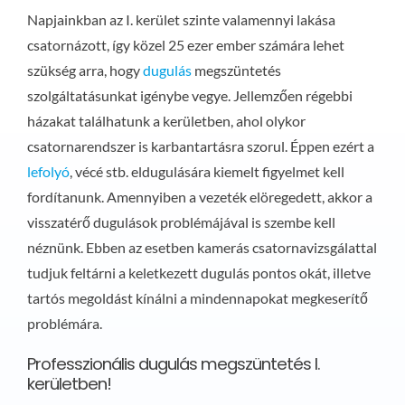
Napjainkban az I. kerület szinte valamennyi lakása
csatornázott, így közel 25 ezer ember számára lehet
szükség arra, hogy
dugulás
megszüntetés
szolgáltatásunkat igénybe vegye. Jellemzően régebbi
házakat találhatunk a kerületben, ahol olykor
csatornarendszer is karbantartásra szorul. Éppen ezért a
lefolyó
, vécé stb. eldugulására kiemelt figyelmet kell
fordítanunk. Amennyiben a vezeték elöregedett, akkor a
visszatérő dugulások problémájával is szembe kell
néznünk. Ebben az esetben kamerás csatornavizsgálattal
tudjuk feltárni a keletkezett dugulás pontos okát, illetve
tartós megoldást kínálni a mindennapokat megkeserítő
problémára.
Professzionális dugulás megszüntetés I.
kerületben!